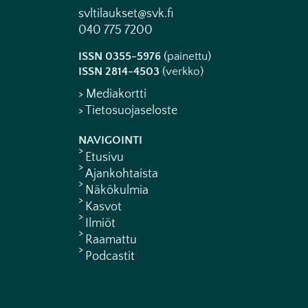
svltilaukset@svk.fi
040 775 7200
ISSN 0355-5976
(painettu)
ISSN 2814-4503
(verkko)
> Mediakortti
> Tietosuojaseloste
NAVIGOINTI
Etusivu
Ajankohtaista
Näkökulmia
Kasvot
Ilmiöt
Raamattu
Podcastit