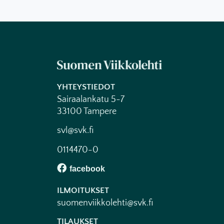
YHTEYSTIEDOT
Sairaalankatu 5-7
33100 Tampere
svl@svk.fi
0114470-0
ILMOITUKSET
suomenviikkolehti@svk.fi
TILAUKSET