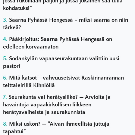
jossa rukoillaan paljon ja jossa jokainen saa tulla
kohdatuksi”
Saarna Pyhässä Hengessä – miksi saarna on niin
tärkeä?
Pääkirjoitus: Saarna Pyhässä Hengessä on
edelleen korvaamaton
Sodankylän vapaaseurakuntaan valittiin uusi
pastori
Mitä katsot – vahvuusetsivät Raskinnanrannan
telttaleirillä Kihniöllä
Seurakunta vai herätysliike? — Arvioita ja
havaintoja vapaakirkollisen liikkeen
herätysvaiheista ja seurakunnista
Miksi uskon? — ”Aivan ihmeellisiä juttuja
tapahtui”