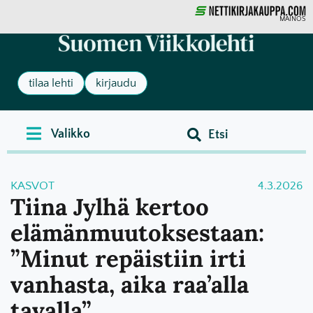
MAINOS
tilaa lehti
kirjaudu
KASVOT
4.3.2026
Tiina Jylhä kertoo
elämänmuutoksestaan:
”Minut repäistiin irti
vanhasta, aika raa’alla
tavalla”