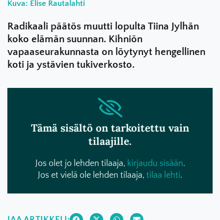
Kuva: Elise Rautalahti
Radikaali päätös muutti lopulta Tiina Jylhän
koko elämän suunnan. Kihniön
vapaaseurakunnasta on löytynyt hengellinen
koti ja ystävien tukiverkosto.
Tämä sisältö on tarkoitettu vain
tilaajille.
Jos olet jo lehden tilaaja,
kirjaudu sisään
.
Jos et vielä ole lehden tilaaja,
tilaa lehti
.
JAA ARTIKKELI: