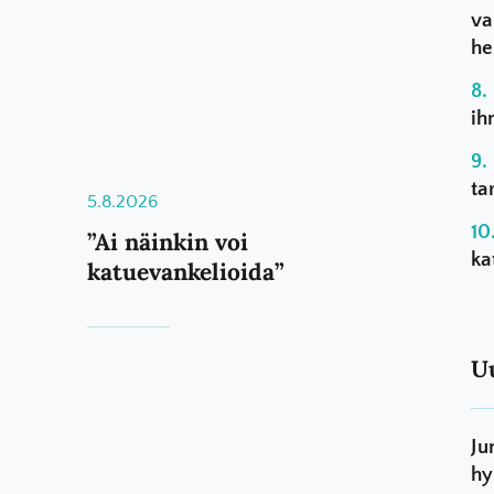
va
he
ih
ta
5.8.2026
”Ai näinkin voi
ka
katuevankelioida”
U
Ju
hy