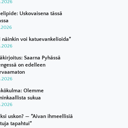
8.2026
elipide: Uskovaisena tässä
assa
8.2026
i näinkin voi katuevankelioida”
8.2026
äkirjoitus: Saarna Pyhässä
ngessä on edelleen
rvaamaton
8.2026
kökulma: Olemme
ninkaallista sukua
8.2026
ksi uskon? — ”Aivan ihmeellisiä
ttuja tapahtui”