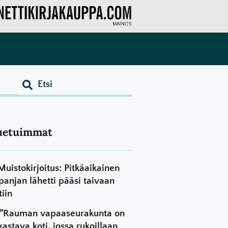
MAINOS
uetuimmat
Muistokirjoitus: Pitkäaikainen
panjan lähetti pääsi taivaan
tiin
”Rauman vapaaseurakunta on
kastava koti, jossa rukoillaan