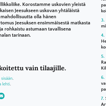
ikkoliike. Korostamme uskovien yleistä
pa
okaisen Jeesukseen uskovan yhtäläistä
ko
 mahdollisuutta olla hänen
ertomus Jeesuksen ensimmäisestä matkasta
mi
 ja rohkaistu astumaan tavallisena
alan tarinaan.
He
ko
Ra
oitettu vain tilaajille.
Ki
 sisään
.
va
a lehti
.
pa
Ar