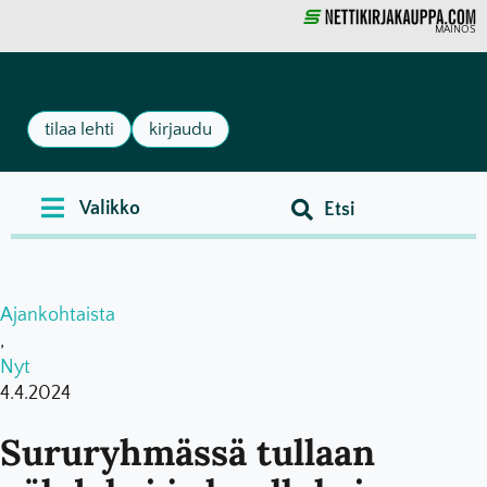
MAINOS
tilaa lehti
kirjaudu
Ajankohtaista
,
Nyt
4.4.2024
Sururyhmässä tullaan