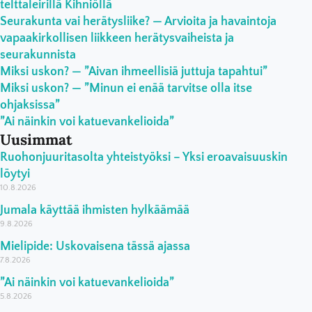
telttaleirillä Kihniöllä
Seurakunta vai herätysliike? — Arvioita ja havaintoja
vapaakirkollisen liikkeen herätysvaiheista ja
seurakunnista
Miksi uskon? — ”Aivan ihmeellisiä juttuja tapahtui”
Miksi uskon? — ”Minun ei enää tarvitse olla itse
ohjaksissa”
”Ai näinkin voi katuevankelioida”
Uusimmat
Ruohonjuuritasolta yhteistyöksi – Yksi eroavaisuuskin
löytyi
10.8.2026
Jumala käyttää ihmisten hylkäämää
9.8.2026
Mielipide: Uskovaisena tässä ajassa
7.8.2026
”Ai näinkin voi katuevankelioida”
5.8.2026