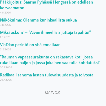
Pääkirjoitus: Saarna Pyhässä Hengessä on edelleen
korvaamaton
4.8.2026
Näkökulma: Olemme kuninkaallista sukua
3.8.2026
Miksi uskon? — ”Aivan ihmeellisiä juttuja tapahtui”
1.8.2026
ViaDian perintö on yhä ennallaan
31.7.2026
”Rauman vapaaseurakunta on rakastava koti, jossa
rukoillaan paljon ja jossa jokainen saa tulla kohdatuksi”
30.7.2026
Radikaali sanoma lasten tulevaisuudesta ja toivosta
29.7.2026
MAINOS