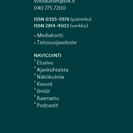
svltilaukset@svk.fi
040 775 7200
ISSN 0355-5976
(painettu)
ISSN 2814-4503
(verkko)
> Mediakortti
> Tietosuojaseloste
NAVIGOINTI
Etusivu
Ajankohtaista
Näkökulmia
Kasvot
Ilmiöt
Raamattu
Podcastit