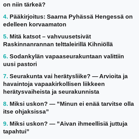
on niin tärkeä?
Pääkirjoitus: Saarna Pyhässä Hengessä on
edelleen korvaamaton
Mitä katsot – vahvuusetsivät
Raskinnanrannan telttaleirillä Kihniöllä
Sodankylän vapaaseurakuntaan valittiin
uusi pastori
Seurakunta vai herätysliike? — Arvioita ja
havaintoja vapaakirkollisen liikkeen
herätysvaiheista ja seurakunnista
Miksi uskon? — ”Minun ei enää tarvitse olla
itse ohjaksissa”
Miksi uskon? — ”Aivan ihmeellisiä juttuja
tapahtui”