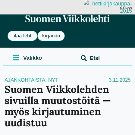
MAINOS
tilaa lehti
kirjaudu
AJANKOHTAISTA
,
NYT
3.11.2025
Suomen Viikkolehden
sivuilla muutostöitä —
myös kirjautuminen
uudistuu