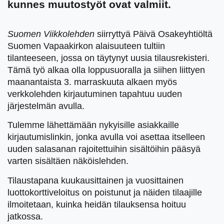
kunnes muutostyöt ovat valmiit.
Suomen Viikkolehden
siirryttyä Päivä Osakeyhtiöltä
Suomen Vapaakirkon alaisuuteen tultiin
tilanteeseen, jossa on täytynyt uusia tilausrekisteri.
Tämä työ alkaa olla loppusuoralla ja siihen liittyen
maanantaista 3. marraskuuta alkaen myös
verkkolehden kirjautuminen tapahtuu uuden
järjestelmän avulla.
Tulemme lähettämään nykyisille asiakkaille
kirjautumislinkin, jonka avulla voi asettaa itselleen
uuden salasanan rajoitettuihin sisältöihin pääsyä
varten sisältäen näköislehden.
Tilaustapana kuukausittainen ja vuosittainen
luottokorttiveloitus on poistunut ja näiden tilaajille
ilmoitetaan, kuinka heidän tilauksensa hoituu
jatkossa.