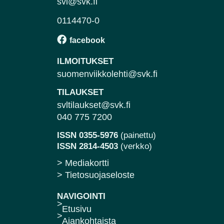
svl@svk.fi
0114470-0
ILMOITUKSET
suomenviikkolehti@svk.fi
TILAUKSET
svltilaukset@svk.fi
040 775 7200
ISSN 0355-5976
(painettu)
ISSN 2814-4503
(verkko)
> Mediakortti
> Tietosuojaseloste
NAVIGOINTI
Etusivu
Ajankohtaista