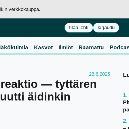
siikin verkkokauppa.
tilaa lehti
kirjaudu
äkökulmia
Kasvot
Ilmiöt
Raamattu
Podcas
28.6.2025
L
ureaktio — tyttären
utti äidinkin
Pi
pä
– 