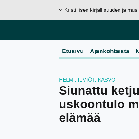
›› Kristillisen kirjallisuuden ja mu
Etusivu
Ajankohtaista
N
HELMI
,
ILMIÖT
,
KASVOT
Siunattu ketj
uskoontulo mu
elämää