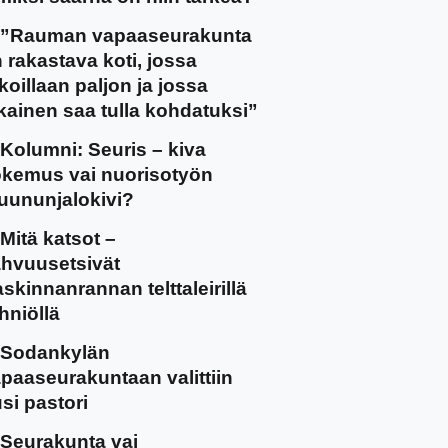
”Rauman vapaaseurakunta
 rakastava koti, jossa
koillaan paljon ja jossa
kainen saa tulla kohdatuksi”
Kolumni: Seuris – kiva
kemus vai nuorisotyön
uununjalokivi?
Mitä katsot –
hvuusetsivät
skinnanrannan telttaleirillä
hniöllä
Sodankylän
paaseurakuntaan valittiin
si pastori
Seurakunta vai