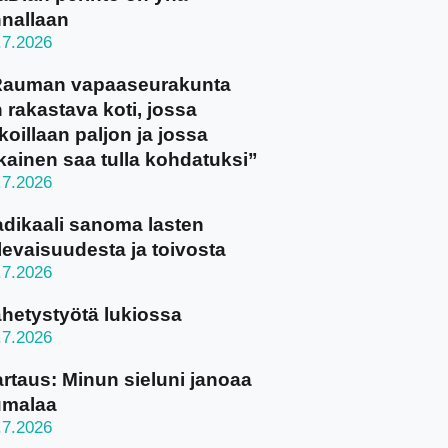
nallaan
.7.2026
Rauman vapaaseurakunta
 rakastava koti, jossa
koillaan paljon ja jossa
kainen saa tulla kohdatuksi”
.7.2026
dikaali sanoma lasten
levaisuudesta ja toivosta
.7.2026
hetystyötä lukiossa
.7.2026
rtaus: Minun sieluni janoaa
umalaa
.7.2026