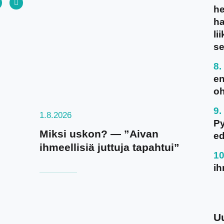
he
ha
li
se
en
oh
1.8.2026
P
Miksi uskon? — ”Aivan
ed
ihmeellisiä juttuja tapahtui”
ih
U