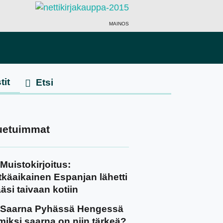
MAINOS
tit
uetuimmat
Muistokirjoitus:
tkäaikainen Espanjan lähetti
äsi taivaan kotiin
Saarna Pyhässä Hengessä
miksi saarna on niin tärkeä?