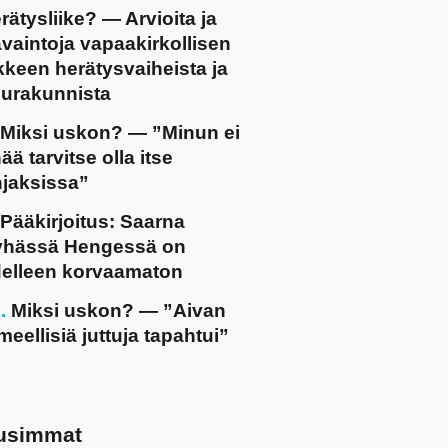
rätysliike? — Arvioita ja
vaintoja vapaakirkollisen
ikkeen herätysvaiheista ja
urakunnista
Miksi uskon? — ”Minun ei
ää tarvitse olla itse
jaksissa”
Pääkirjoitus: Saarna
yhässä Hengessä on
elleen korvaamaton
Miksi uskon? — ”Aivan
meellisiä juttuja tapahtui”
usimmat