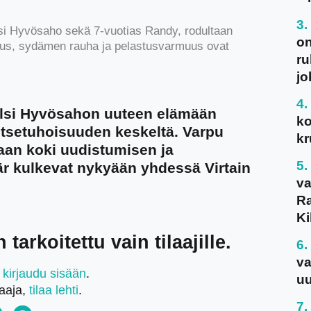
si Hyvösaho sekä 7-vuotias Randy, rodultaan
on
tuus, sydämen rauha ja pelastusvarmuus ovat
ru
jo
lsi Hyvösahon uuteen elämään
ko
tsetuhoisuuden keskeltä. Varpu
kr
an koki uudistumisen ja
tär kulkevat nykyään yhdessä Virtain
va
Ra
Ki
tarkoitettu vain tilaajille.
va
,
kirjaudu sisään
.
uu
laaja,
tilaa lehti
.