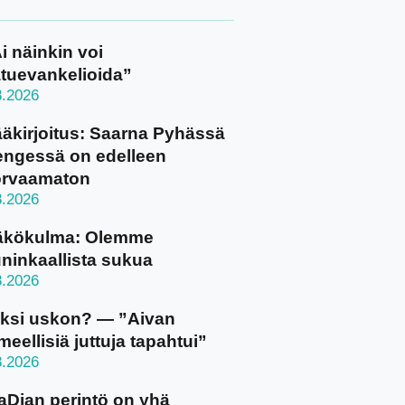
i näinkin voi
tuevankelioida”
8.2026
äkirjoitus: Saarna Pyhässä
ngessä on edelleen
orvaamaton
8.2026
äkökulma: Olemme
ninkaallista sukua
8.2026
ksi uskon? — ”Aivan
meellisiä juttuja tapahtui”
8.2026
aDian perintö on yhä