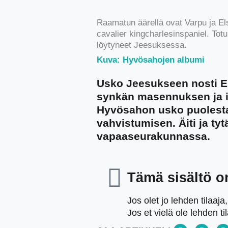
Raamatun äärellä ovat Varpu ja El
cavalier kingcharlesinspaniel. To
löytyneet Jeesuksessa.
Kuva: Hyvösahojen albumi
Usko Jeesukseen nosti E
synkän masennuksen ja i
Hyvösahon usko puolesta
vahvistumisen. Äiti ja ty
vapaaseurakunnassa.
Tämä sisältö on 
Jos olet jo lehden tilaaja
Jos et vielä ole lehden ti