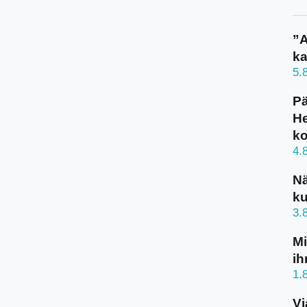
”A
ka
5.
Pä
He
k
4.
N
ku
3.
Mi
ih
1.
Vi