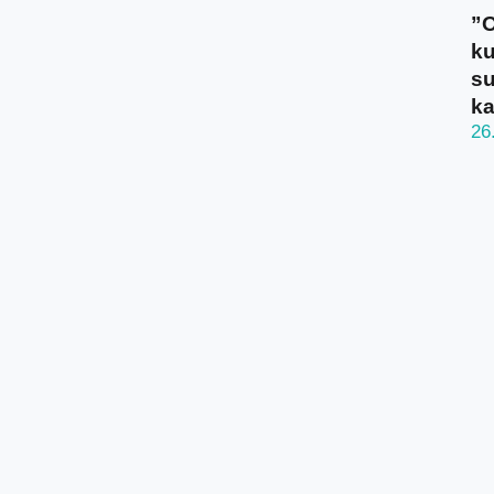
”O
ku
su
ka
26