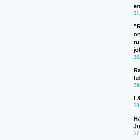
en
31
”
on
ru
jo
30
Ra
tu
29
Lä
28
Ha
J
27