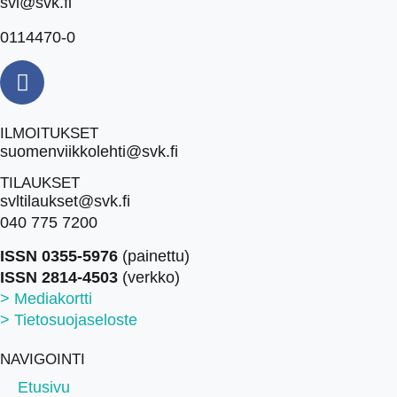
svl@svk.fi
0114470-0
ILMOITUKSET
suomenviikkolehti@svk.fi
TILAUKSET
svltilaukset@svk.fi
040 775 7200
ISSN 0355-5976
(painettu)
ISSN 2814-4503
(verkko)
> Mediakortti
> Tietosuojaseloste
NAVIGOINTI
Etusivu