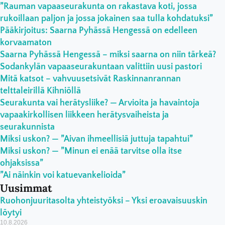
”Rauman vapaaseurakunta on rakastava koti, jossa
rukoillaan paljon ja jossa jokainen saa tulla kohdatuksi”
Pääkirjoitus: Saarna Pyhässä Hengessä on edelleen
korvaamaton
Saarna Pyhässä Hengessä – miksi saarna on niin tärkeä?
Sodankylän vapaaseurakuntaan valittiin uusi pastori
Mitä katsot – vahvuusetsivät Raskinnanrannan
telttaleirillä Kihniöllä
Seurakunta vai herätysliike? — Arvioita ja havaintoja
vapaakirkollisen liikkeen herätysvaiheista ja
seurakunnista
Miksi uskon? — ”Aivan ihmeellisiä juttuja tapahtui”
Miksi uskon? — ”Minun ei enää tarvitse olla itse
ohjaksissa”
”Ai näinkin voi katuevankelioida”
Uusimmat
Ruohonjuuritasolta yhteistyöksi – Yksi eroavaisuuskin
löytyi
10.8.2026