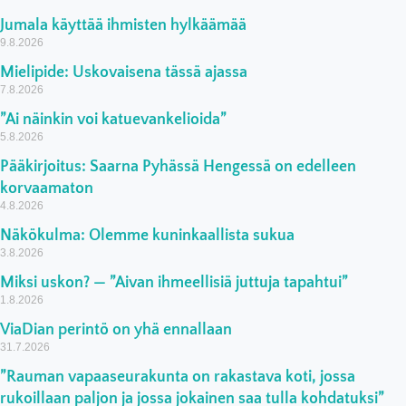
Jumala käyttää ihmisten hylkäämää
9.8.2026
Mielipide: Uskovaisena tässä ajassa
7.8.2026
”Ai näinkin voi katuevankelioida”
5.8.2026
Pääkirjoitus: Saarna Pyhässä Hengessä on edelleen
korvaamaton
4.8.2026
Näkökulma: Olemme kuninkaallista sukua
3.8.2026
Miksi uskon? — ”Aivan ihmeellisiä juttuja tapahtui”
1.8.2026
ViaDian perintö on yhä ennallaan
31.7.2026
”Rauman vapaaseurakunta on rakastava koti, jossa
rukoillaan paljon ja jossa jokainen saa tulla kohdatuksi”