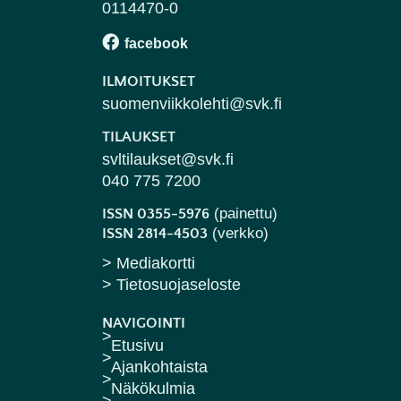
0114470-0
ILMOITUKSET
suomenviikkolehti@svk.fi
TILAUKSET
svltilaukset@svk.fi
040 775 7200
(painettu)
ISSN 0355-5976
(verkko)
ISSN 2814-4503
> Mediakortti
> Tietosuojaseloste
NAVIGOINTI
Etusivu
Ajankohtaista
Näkökulmia