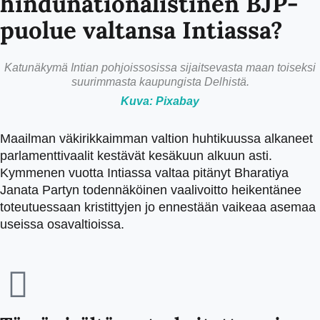
hindunationalistinen BJP-
puolue valtansa Intiassa?
Katunäkymä Intian pohjoissosissa sijaitsevasta maan toiseksi
suurimmasta kaupungista Delhistä.
Kuva: Pixabay
Maailman väkirikkaimman valtion huhtikuussa alkaneet
parlamenttivaalit kestävät kesäkuun alkuun asti.
Kymmenen vuotta Intiassa valtaa pitänyt Bharatiya
Janata Partyn todennäköinen vaalivoitto heikentänee
toteutuessaan kristittyjen jo ennestään vaikeaa asemaa
useissa osavaltioissa.