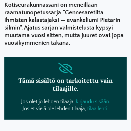
Kotiseurakunnassani on meneillään
raamatunopetussarja ”Gennesaretilta
ihmisten kalastajaksi — evankeliumi Pietarin
silmin”. Ajatus sarjan valmistelusta kypsyi
muutama vuosi sitten, mutta juuret ovat jopa
vuosikymmenien takana.
Tämä sisältö on tarkoitettu vain
tilaajille.
Jos olet jo lehden tilaaja,
kirjaudu sisään
.
Jos et vielä ole lehden tilaaja,
tilaa lehti
.