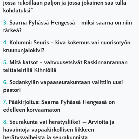
jossa rukoillaan paljon ja jossa jokainen saa tulla
kohdatuksi”
Saarna Pyhässä Hengessä – miksi saarna on niin
tärkeä?
Kolumni: Seuris – kiva kokemus vai nuorisotyön
kruununjalokivi?
Mitä katsot – vahvuusetsivät Raskinnanrannan
telttaleirillä Kihniöllä
Sodankylän vapaaseurakuntaan valittiin uusi
pastori
Pääkirjoitus: Saarna Pyhässä Hengessä on
edelleen korvaamaton
Seurakunta vai herätysliike? — Arvioita ja
havaintoja vapaakirkollisen liikkeen
herätysvaiheista ja seurakunnista