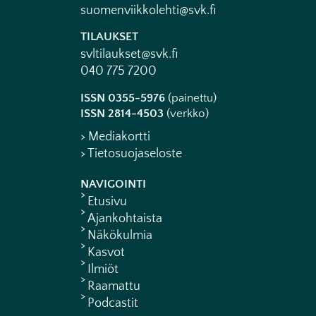
suomenviikkolehti@svk.fi
TILAUKSET
svltilaukset@svk.fi
040 775 7200
ISSN 0355-5976
(painettu)
ISSN 2814-4503
(verkko)
> Mediakortti
> Tietosuojaseloste
NAVIGOINTI
Etusivu
Ajankohtaista
Näkökulmia
Kasvot
Ilmiöt
Raamattu
Podcastit