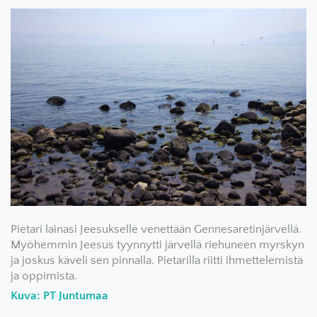
Pietari lainasi Jeesukselle venettään Gennesaretinjärvellä.
Myöhemmin Jeesus tyynnytti järvellä riehuneen myrskyn
ja joskus käveli sen pinnalla. Pietarilla riitti ihmettelemistä
ja oppimista.
Kuva: PT Juntumaa