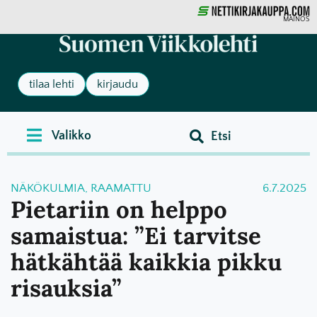
MAINOS
tilaa lehti
kirjaudu
NÄKÖKULMIA
,
RAAMATTU
6.7.2025
Pietariin on helppo
samaistua: ”Ei tarvitse
hätkähtää kaikkia pikku
risauksia”