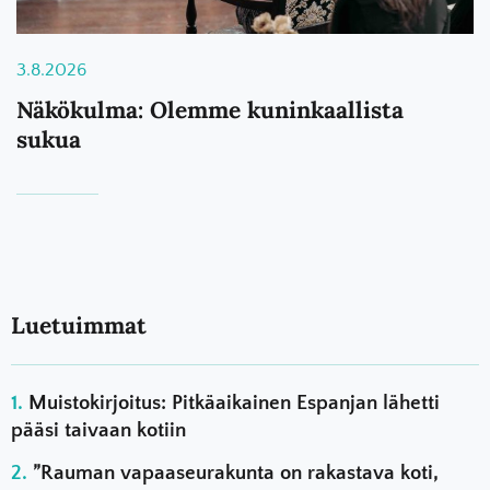
3.8.2026
Näkökulma: Olemme kuninkaallista
sukua
Luetuimmat
Muistokirjoitus: Pitkäaikainen Espanjan lähetti
pääsi taivaan kotiin
”Rauman vapaaseurakunta on rakastava koti,