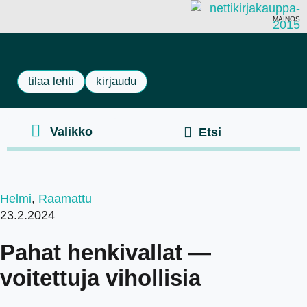
MAINOS
tilaa lehti
kirjaudu
Helmi
,
Raamattu
23.2.2024
Pahat henkivallat —
voitettuja vihollisia