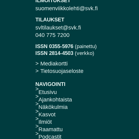
ILMOITUKSET
suomenviikkolehti@svk.fi
TILAUKSET
svltilaukset@svk.fi
040 775 7200
ISSN 0355-5976
(painettu)
ISSN 2814-4503
(verkko)
> Mediakortti
> Tietosuojaseloste
NAVIGOINTI
Etusivu
Ajankohtaista
Näkökulmia
Kasvot
Ilmiöt
Raamattu
Podcastit