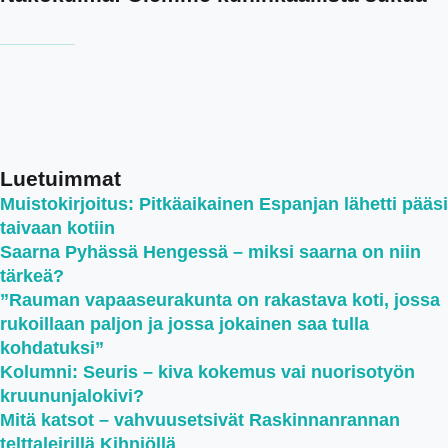
Luetuimmat
Muistokirjoitus: Pitkäaikainen Espanjan lähetti pääsi
taivaan kotiin
Saarna Pyhässä Hengessä – miksi saarna on niin
tärkeä?
”Rauman vapaaseurakunta on rakastava koti, jossa
rukoillaan paljon ja jossa jokainen saa tulla
kohdatuksi”
Kolumni: Seuris – kiva kokemus vai nuorisotyön
kruununjalokivi?
Mitä katsot – vahvuusetsivät Raskinnanrannan
telttaleirillä Kihniöllä