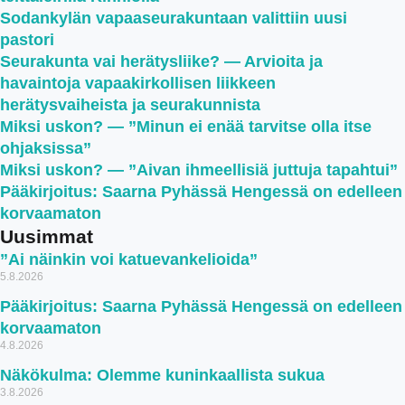
Sodankylän vapaaseurakuntaan valittiin uusi
pastori
Seurakunta vai herätysliike? — Arvioita ja
havaintoja vapaakirkollisen liikkeen
herätysvaiheista ja seurakunnista
Miksi uskon? — ”Minun ei enää tarvitse olla itse
ohjaksissa”
Miksi uskon? — ”Aivan ihmeellisiä juttuja tapahtui”
Pääkirjoitus: Saarna Pyhässä Hengessä on edelleen
korvaamaton
Uusimmat
”Ai näinkin voi katuevankelioida”
5.8.2026
Pääkirjoitus: Saarna Pyhässä Hengessä on edelleen
korvaamaton
4.8.2026
Näkökulma: Olemme kuninkaallista sukua
3.8.2026