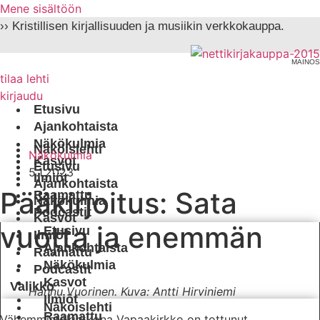
Mene sisältöön
›› Kristillisen kirjallisuuden ja musiikin verkkokauppa.
MAINOS
tilaa lehti
kirjaudu
Etusivu
Ajankohtaista
Näkökulmia
Näköislehti
Näkökulmia
Kasvot
Etusivu
5.1.2023
Ilmiöt
Ajankohtaista
Pääkirjoitus: Sata
Raamattu
Näkökulmia
Podcastit
Kasvot
vuotta ja enemmän
Etusivu
Ilmiöt
Ajankohtaista
Raamattu
Näkökulmia
Podcastit
Kasvot
Hannu Vuorinen.
Kuva: Antti Hirviniemi
Ilmiöt
Näköislehti
Raamattu
Vähemmistökirkkona Vapaakirkko on tottunut