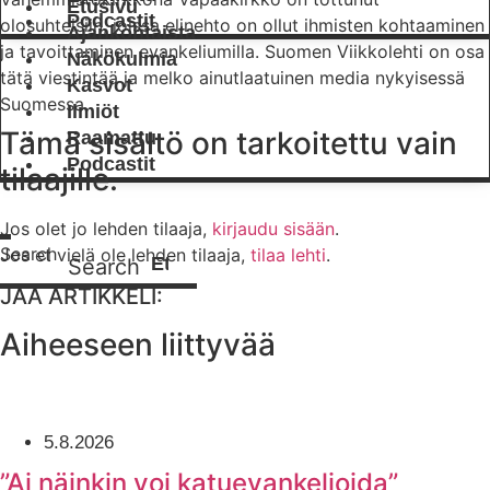
Etusivu
Podcastit
olosuhteisiin, joissa elinehto on ollut ihmisten kohtaaminen
Ajankohtaista
ja tavoittaminen evankeliumilla. Suomen Viikkolehti on osa
Näkökulmia
tätä viestintää ja melko ainutlaatuinen media nykyisessä
Kasvot
Suomessa.
Ilmiöt
Tämä sisältö on tarkoitettu vain
Raamattu
Podcastit
tilaajille.
Jos olet jo lehden tilaaja,
kirjaudu sisään
.
Search
Jos et vielä ole lehden tilaaja,
tilaa lehti
.
Search
JAA ARTIKKELI:
Aiheeseen liittyvää
5.8.2026
”Ai näinkin voi katuevankelioida”