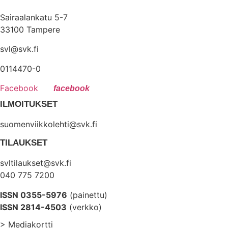
Sairaalankatu 5-7
33100 Tampere
svl@svk.fi
0114470-0
Facebook
ILMOITUKSET
suomenviikkolehti@svk.fi
TILAUKSET
svltilaukset@svk.fi
040 775 7200
ISSN 0355-5976
(painettu)
ISSN 2814-4503
(verkko)
> Mediakortti