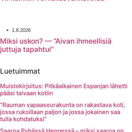
1.8.2026
Miksi uskon? — ”Aivan ihmeellisiä
juttuja tapahtui”
Luetuimmat
Muistokirjoitus: Pitkäaikainen Espanjan lähetti
pääsi taivaan kotiin
”Rauman vapaaseurakunta on rakastava koti,
jossa rukoillaan paljon ja jossa jokainen saa
tulla kohdatuksi”
Saarna Pyhässä Hengessä – miksi saarna on