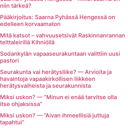
niin tärkeä?
Pääkirjoitus: Saarna Pyhässä Hengessä on
edelleen korvaamaton
Mitä katsot – vahvuusetsivät Raskinnanrannan
telttaleirillä Kihniöllä
Sodankylän vapaaseurakuntaan valittiin uusi
pastori
Seurakunta vai herätysliike? — Arvioita ja
havaintoja vapaakirkollisen liikkeen
herätysvaiheista ja seurakunnista
Miksi uskon? — ”Minun ei enää tarvitse olla
itse ohjaksissa”
Miksi uskon? — ”Aivan ihmeellisiä juttuja
tapahtui”