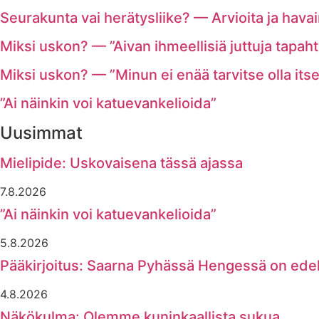
Seurakunta vai herätysliike? — Arvioita ja havai
Miksi uskon? — ”Aivan ihmeellisiä juttuja tapaht
Miksi uskon? — ”Minun ei enää tarvitse olla its
”Ai näinkin voi katuevankelioida”
Uusimmat
Mielipide: Uskovaisena tässä ajassa
7.8.2026
”Ai näinkin voi katuevankelioida”
5.8.2026
Pääkirjoitus: Saarna Pyhässä Hengessä on ede
4.8.2026
Näkökulma: Olemme kuninkaallista sukua