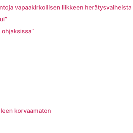
ntoja vapaakirkollisen liikkeen herätysvaiheista
ui”
e ohjaksissa”
lleen korvaamaton