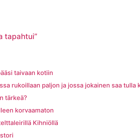
a tapahtui”
ääsi taivaan kotiin
a rukoillaan paljon ja jossa jokainen saa tulla
n tärkeä?
lleen korvaamaton
ttaleirillä Kihniöllä
stori