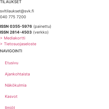
TILAUKSET
svltilaukset@svk.fi
040 775 7200
ISSN 0355-5976
(painettu)
ISSN 2814-4503
(verkko)
> Mediakortti
> Tietosuojaseloste
NAVIGOINTI
Etusivu
Ajankohtaista
Näkökulmia
Kasvot
Ilmiöt