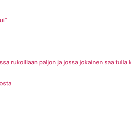
ui”
a rukoillaan paljon ja jossa jokainen saa tulla
vosta