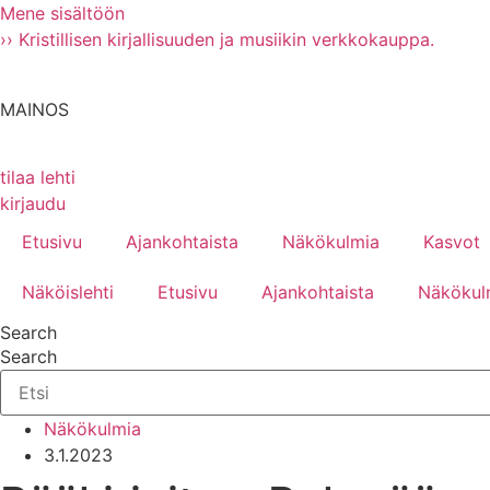
Mene sisältöön
›› Kristillisen kirjallisuuden ja musiikin verkkokauppa.
MAINOS
tilaa lehti
kirjaudu
Etusivu
Ajankohtaista
Näkökulmia
Kasvot
Näköislehti
Etusivu
Ajankohtaista
Näkökul
Search
Search
Näkökulmia
3.1.2023