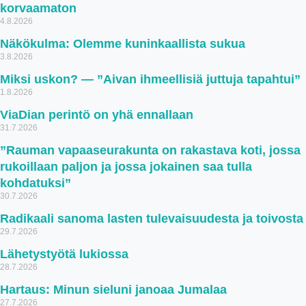
korvaamaton
4.8.2026
Näkökulma: Olemme kuninkaallista sukua
3.8.2026
Miksi uskon? — ”Aivan ihmeellisiä juttuja tapahtui”
1.8.2026
ViaDian perintö on yhä ennallaan
31.7.2026
”Rauman vapaaseurakunta on rakastava koti, jossa
rukoillaan paljon ja jossa jokainen saa tulla
kohdatuksi”
30.7.2026
Radikaali sanoma lasten tulevaisuudesta ja toivosta
29.7.2026
Lähetystyötä lukiossa
28.7.2026
Hartaus: Minun sieluni janoaa Jumalaa
27.7.2026