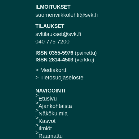
ILMOITUKSET
suomenviikkolehti@svk.fi
TILAUKSET
svltilaukset@svk.fi
040 775 7200
ISSN 0355-5976
(painettu)
ISSN 2814-4503
(verkko)
> Mediakortti
> Tietosuojaseloste
NAVIGOINTI
Etusivu
Ajankohtaista
Näkökulmia
Kasvot
Ilmiöt
Raamattu