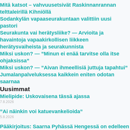
Mitä katsot – vahvuusetsivät Raskinnanrannan
telttaleirillä Kihniöllä
Sodankylän vapaaseurakuntaan valittiin uusi
pastori
Seurakunta vai herätysliike? — Arvioita ja
havaintoja vapaakirkollisen liikkeen
herätysvaiheista ja seurakunnista
Miksi uskon? — ”Minun ei enää tarvitse olla itse
ohjaksissa”
Miksi uskon? — ”Aivan ihmeellisiä juttuja tapahtui”
Jumalanpalveluksessa kaikkein eniten odotan
saarnaa
Uusimmat
Mielipide: Uskovaisena tässä ajassa
7.8.2026
”Ai näinkin voi katuevankelioida”
5.8.2026
Pääkirjoitus: Saarna Pyhässä Hengessä on edelleen