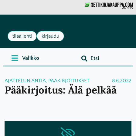
MAINOS
tilaa lehti
kirjaudu
AJATTELUN ANTIA
,
PÄÄKIRJOITUKSET
8.6.2022
Pääkirjoitus: Älä pelkää