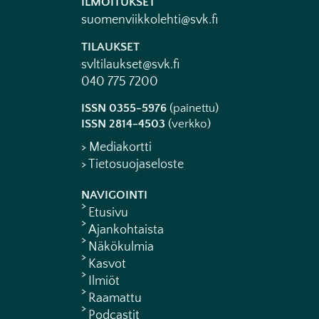
ILMOITUKSET
suomenviikkolehti@svk.fi
TILAUKSET
svltilaukset@svk.fi
040 775 7200
ISSN 0355-5976
(painettu)
ISSN 2814-4503
(verkko)
> Mediakortti
> Tietosuojaseloste
NAVIGOINTI
Etusivu
Ajankohtaista
Näkökulmia
Kasvot
Ilmiöt
Raamattu
Podcastit