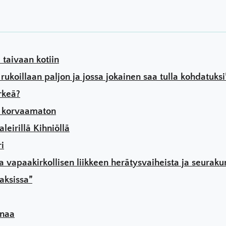
 taivaan kotiin
ukoillaan paljon ja jossa jokainen saa tulla kohdatuksi
rkeä?
n korvaamaton
leirillä Kihniöllä
i
a vapaakirkollisen liikkeen herätysvaiheista ja seuraku
aksissa”
rnaa