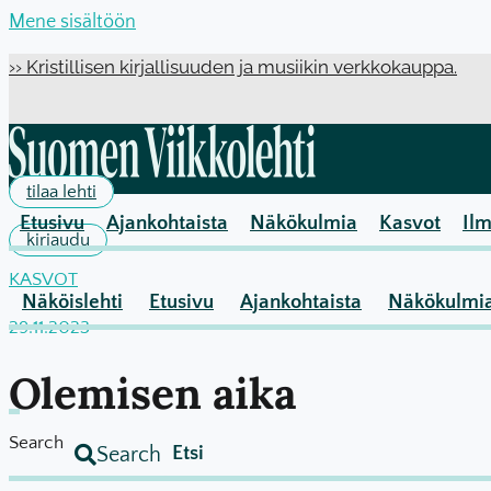
Mene sisältöön
›› Kristillisen kirjallisuuden ja musiikin verkkokauppa.
tilaa lehti
Etusivu
Ajankohtaista
Näkökulmia
Kasvot
Ilm
kirjaudu
KASVOT
Näköislehti
Etusivu
Ajankohtaista
Näkökulmi
29.11.2023
Olemisen aika
Search
Search