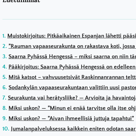
Muistokirjoitus: Pitkäaikainen Espanjan lähetti pääsi
”Rauman vapaaseurakunta on rakastava koti, jossa r
Saarna Pyhässä Hengessä – miksi saarna on niin tä
Pääkirjoitus: Saarna Pyhässä Hengessä on edellee
Mitä katsot – vahvuusetsivät Raskinnanrannan teltta
Sodankylän vapaaseurakuntaan valittiin uusi pastor
Seurakunta vai herätysliike? — Arvioita ja havaintoj
Miksi uskon? — ”Minun ei enää tarvitse olla itse ohj
Miksi uskon? — ”Aivan ihmeellisiä juttuja tapahtui”
Jumalanpalveluksessa kaikkein eniten odotan saa