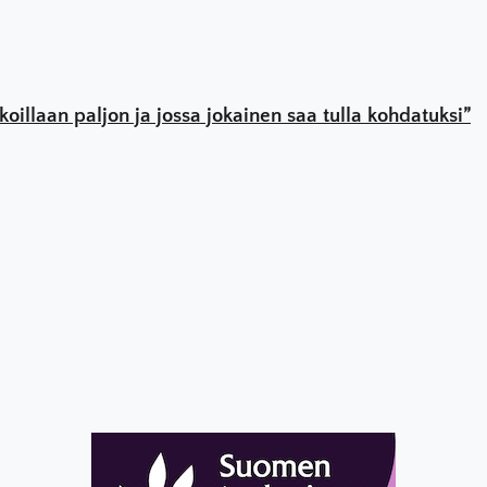
illaan paljon ja jossa jokainen saa tulla kohdatuksi”