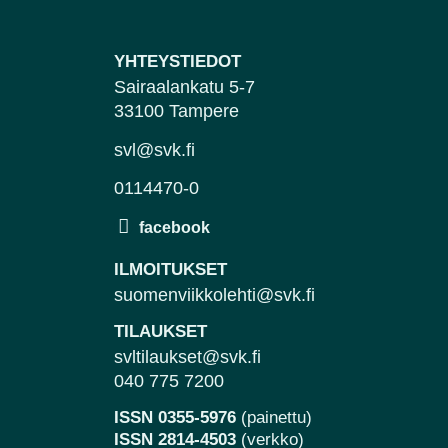
YHTEYSTIEDOT
Sairaalankatu 5-7
33100 Tampere
svl@svk.fi
0114470-0
ILMOITUKSET
suomenviikkolehti@svk.fi
TILAUKSET
svltilaukset@svk.fi
040 775 7200
ISSN 0355-5976
(painettu)
ISSN 2814-4503
(verkko)