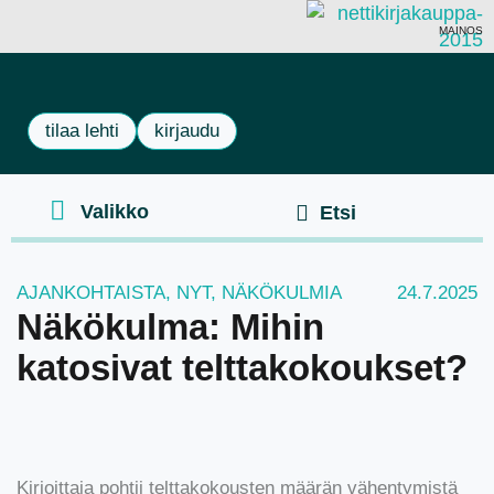
MAINOS
tilaa lehti
kirjaudu
AJANKOHTAISTA
,
NYT
,
NÄKÖKULMIA
24.7.2025
Näkökulma: Mihin
katosivat telttakokoukset?
Kirjoittaja pohtii telttakokousten määrän vähentymistä