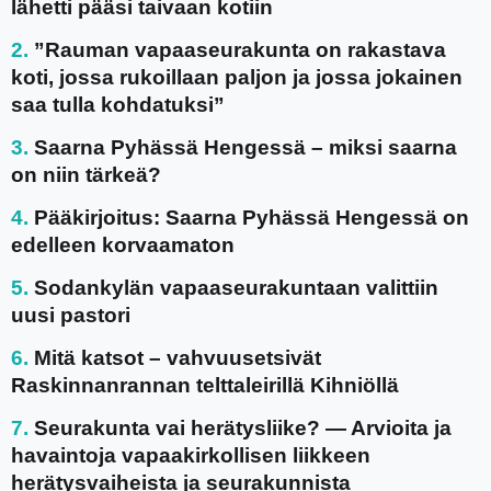
lähetti pääsi taivaan kotiin
”Rauman vapaaseurakunta on rakastava
koti, jossa rukoillaan paljon ja jossa jokainen
saa tulla kohdatuksi”
Saarna Pyhässä Hengessä – miksi saarna
on niin tärkeä?
Pääkirjoitus: Saarna Pyhässä Hengessä on
edelleen korvaamaton
Sodankylän vapaaseurakuntaan valittiin
uusi pastori
Mitä katsot – vahvuusetsivät
Raskinnanrannan telttaleirillä Kihniöllä
Seurakunta vai herätysliike? — Arvioita ja
havaintoja vapaakirkollisen liikkeen
herätysvaiheista ja seurakunnista