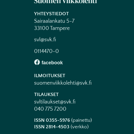
YHTEYSTIEDOT
Sairaalankatu 5-7
33100 Tampere
svl@svk.fi
0114470-0
ILMOITUKSET
suomenviikkolehti@svk.fi
TILAUKSET
svltilaukset@svk.fi
040 775 7200
ISSN 0355-5976
(painettu)
ISSN 2814-4503
(verkko)