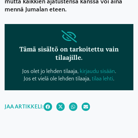
mutta kaikkien ajatustensa kanssa voi aina
mennä Jumalan eteen.
Tämä sisältö on tarkoitettu vain
tilaajille.
Jos olet jo lehden tilaaja,
kirjaudu sisään
.
Jos et vielä ole lehden tilaaja,
tilaa lehti
.
JAA ARTIKKELI: