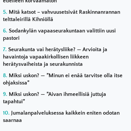
edelleen korvaamaton
Mitä katsot – vahvuusetsivät Raskinnanrannan
telttaleirillä Kihniöllä
Sodankylän vapaaseurakuntaan valittiin uusi
pastori
Seurakunta vai herätysliike? — Arvioita ja
havaintoja vapaakirkollisen liikkeen
herätysvaiheista ja seurakunnista
Miksi uskon? — ”Minun ei enää tarvitse olla itse
ohjaksissa”
Miksi uskon? — ”Aivan ihmeellisiä juttuja
tapahtui”
Jumalanpalveluksessa kaikkein eniten odotan
saarnaa