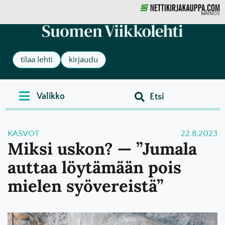
MAINOS
tilaa lehti
kirjaudu
KASVOT
22.8.2023
Miksi uskon? — ”Jumala
auttaa löytämään pois
mielen syövereistä”