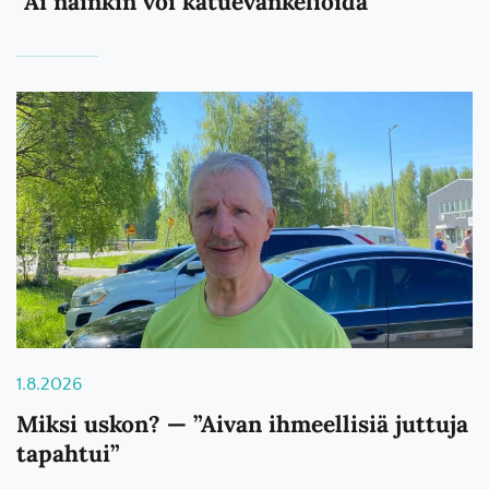
”Ai näinkin voi katuevankelioida”
1.8.2026
Miksi uskon? — ”Aivan ihmeellisiä juttuja
tapahtui”