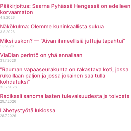
Pääkirjoitus: Saarna Pyhässä Hengessä on edelleen
korvaamaton
4.8.2026
Näkökulma: Olemme kuninkaallista sukua
3.8.2026
Miksi uskon? — ”Aivan ihmeellisiä juttuja tapahtui”
1.8.2026
ViaDian perintö on yhä ennallaan
31.7.2026
”Rauman vapaaseurakunta on rakastava koti, jossa
rukoillaan paljon ja jossa jokainen saa tulla
kohdatuksi”
30.7.2026
Radikaali sanoma lasten tulevaisuudesta ja toivosta
29.7.2026
Lähetystyötä lukiossa
28.7.2026