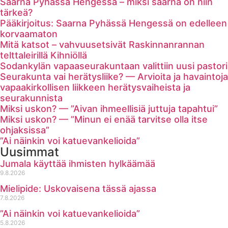
Saarna Pyhässä Hengessä – miksi saarna on niin
tärkeä?
Pääkirjoitus: Saarna Pyhässä Hengessä on edelleen
korvaamaton
Mitä katsot – vahvuusetsivät Raskinnanrannan
telttaleirillä Kihniöllä
Sodankylän vapaaseurakuntaan valittiin uusi pastori
Seurakunta vai herätysliike? — Arvioita ja havaintoja
vapaakirkollisen liikkeen herätysvaiheista ja
seurakunnista
Miksi uskon? — ”Aivan ihmeellisiä juttuja tapahtui”
Miksi uskon? — ”Minun ei enää tarvitse olla itse
ohjaksissa”
”Ai näinkin voi katuevankelioida”
Uusimmat
Jumala käyttää ihmisten hylkäämää
9.8.2026
Mielipide: Uskovaisena tässä ajassa
7.8.2026
”Ai näinkin voi katuevankelioida”
5.8.2026