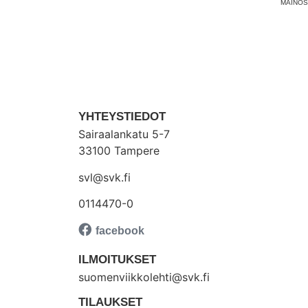
MAINOS
YHTEYSTIEDOT
Sairaalankatu 5-7
33100 Tampere
svl@svk.fi
0114470-0
ILMOITUKSET
suomenviikkolehti@svk.fi
TILAUKSET