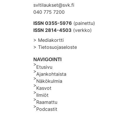
svltilaukset@svk.fi
040 775 7200
ISSN 0355-5976
(painettu)
ISSN 2814-4503
(verkko)
> Mediakortti
> Tietosuojaseloste
NAVIGOINTI
Etusivu
Ajankohtaista
Näkökulmia
Kasvot
Ilmiöt
Raamattu
Podcastit