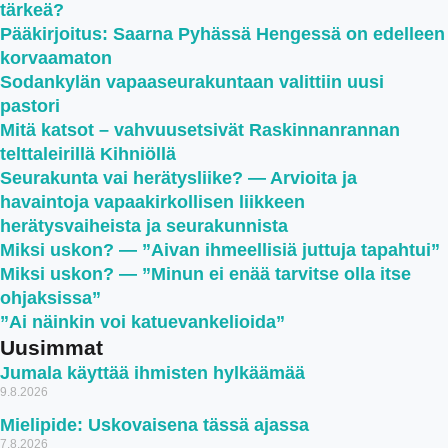
tärkeä?
Pääkirjoitus: Saarna Pyhässä Hengessä on edelleen
korvaamaton
Sodankylän vapaaseurakuntaan valittiin uusi
pastori
Mitä katsot – vahvuusetsivät Raskinnanrannan
telttaleirillä Kihniöllä
Seurakunta vai herätysliike? — Arvioita ja
havaintoja vapaakirkollisen liikkeen
herätysvaiheista ja seurakunnista
Miksi uskon? — ”Aivan ihmeellisiä juttuja tapahtui”
Miksi uskon? — ”Minun ei enää tarvitse olla itse
ohjaksissa”
”Ai näinkin voi katuevankelioida”
Uusimmat
Jumala käyttää ihmisten hylkäämää
9.8.2026
Mielipide: Uskovaisena tässä ajassa
7.8.2026