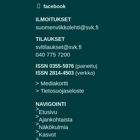
ILMOITUKSET
suomenviikkolehti@svk.fi
TILAUKSET
svltilaukset@svk.fi
040 775 7200
ISSN 0355-5976
(painettu)
ISSN 2814-4503
(verkko)
> Mediakortti
> Tietosuojaseloste
NAVIGOINTI
Etusivu
Ajankohtaista
Näkökulmia
Kasvot