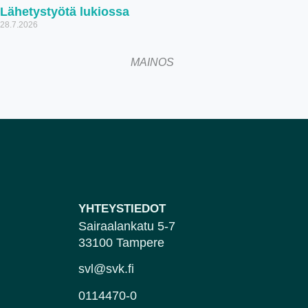
Lähetystyötä lukiossa
28.7.2026
MAINOS
YHTEYSTIEDOT
Sairaalankatu 5-7
33100 Tampere
svl@svk.fi
0114470-0