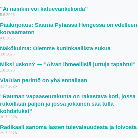
”Ai näinkin voi katuevankelioida”
5.8.2026
Pääkirjoitus: Saarna Pyhässä Hengessä on edelleen
korvaamaton
4.8.2026
Näkökulma: Olemme kuninkaallista sukua
3.8.2026
Miksi uskon? — ”Aivan ihmeellisiä juttuja tapahtui”
1.8.2026
ViaDian perintö on yhä ennallaan
31.7.2026
”Rauman vapaaseurakunta on rakastava koti, jossa
rukoillaan paljon ja jossa jokainen saa tulla
kohdatuksi”
30.7.2026
Radikaali sanoma lasten tulevaisuudesta ja toivosta
29.7.2026