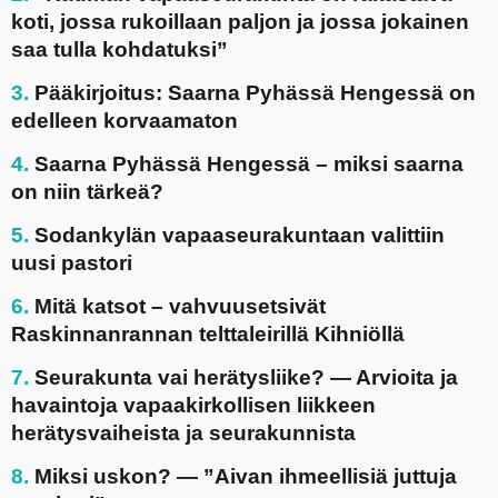
koti, jossa rukoillaan paljon ja jossa jokainen
saa tulla kohdatuksi”
Pääkirjoitus: Saarna Pyhässä Hengessä on
edelleen korvaamaton
Saarna Pyhässä Hengessä – miksi saarna
on niin tärkeä?
Sodankylän vapaaseurakuntaan valittiin
uusi pastori
Mitä katsot – vahvuusetsivät
Raskinnanrannan telttaleirillä Kihniöllä
Seurakunta vai herätysliike? — Arvioita ja
havaintoja vapaakirkollisen liikkeen
herätysvaiheista ja seurakunnista
Miksi uskon? — ”Aivan ihmeellisiä juttuja