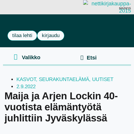
MAINOS
tilaa lehti
kirjaudu
KASVOT
,
SEURAKUNTAELÄMÄ
,
UUTISET
2.9.2022
Maija ja Arjen Lockin 40-
vuotista elämäntyötä
juhlittiin Jyväskylässä