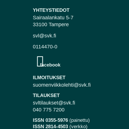
YHTEYSTIEDOT
Sairaalankatu 5-7
33100 Tampere
svl@svk.fi
0114470-0
ILMOITUKSET
suomenviikkolehti@svk.fi
TILAUKSET
svltilaukset@svk.fi
040 775 7200
ISSN 0355-5976
(painettu)
ISSN 2814-4503
(verkko)