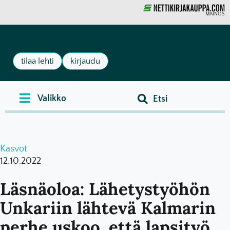
MAINOS
tilaa lehti
kirjaudu
Kasvot
12.10.2022
Läsnäoloa: Lähetystyöhön
Unkariin lähtevä Kalmarin
perhe uskoo, että lapsityö