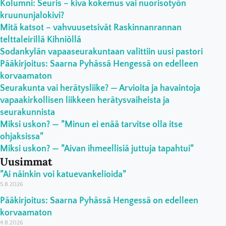
Kolumni: Seuris – kiva kokemus vai nuorisotyön
kruununjalokivi?
Mitä katsot – vahvuusetsivät Raskinnanrannan
telttaleirillä Kihniöllä
Sodankylän vapaaseurakuntaan valittiin uusi pastori
Pääkirjoitus: Saarna Pyhässä Hengessä on edelleen
korvaamaton
Seurakunta vai herätysliike? — Arvioita ja havaintoja
vapaakirkollisen liikkeen herätysvaiheista ja
seurakunnista
Miksi uskon? — ”Minun ei enää tarvitse olla itse
ohjaksissa”
Miksi uskon? — ”Aivan ihmeellisiä juttuja tapahtui”
Uusimmat
”Ai näinkin voi katuevankelioida”
5.8.2026
Pääkirjoitus: Saarna Pyhässä Hengessä on edelleen
korvaamaton
4.8.2026