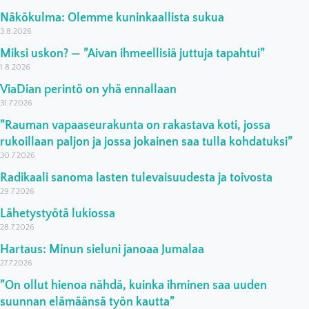
Näkökulma: Olemme kuninkaallista sukua
3.8.2026
Miksi uskon? — ”Aivan ihmeellisiä juttuja tapahtui”
1.8.2026
ViaDian perintö on yhä ennallaan
31.7.2026
”Rauman vapaaseurakunta on rakastava koti, jossa
rukoillaan paljon ja jossa jokainen saa tulla kohdatuksi”
30.7.2026
Radikaali sanoma lasten tulevaisuudesta ja toivosta
29.7.2026
Lähetystyötä lukiossa
28.7.2026
Hartaus: Minun sieluni janoaa Jumalaa
27.7.2026
”On ollut hienoa nähdä, kuinka ihminen saa uuden
suunnan elämäänsä työn kautta”