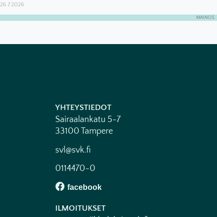
26.7.2026
MAINOS
YHTEYSTIEDOT
Sairaalankatu 5-7
33100 Tampere
svl@svk.fi
0114470-0
ILMOITUKSET