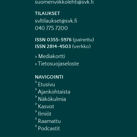
suomenviikkolehti@svk.fi
TILAUKSET
svltilaukset@svk.fi
040 775 7200
ISSN 0355-5976
(painettu)
ISSN 2814-4503
(verkko)
> Mediakortti
> Tietosuojaseloste
NAVIGOINTI
Etusivu
Ajankohtaista
Näkökulmia
Kasvot
Ilmiöt
Raamattu
Podcastit