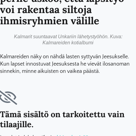
voi rakentaa siltoja
ihmisryhmien välille
Kalmarit suuntaavat Unkariin lähetystyöhön. Kuva:
Kalmareiden kotialbumi
Kalmareiden näky on nähdä lasten syttyvän Jeesukselle.
Kun lapset innostuvat Jeesuksesta he vievät ilosanoman
sinnekin, minne aikuisten on vaikea päästä.
Tämä sisältö on tarkoitettu vain
tilaajille.