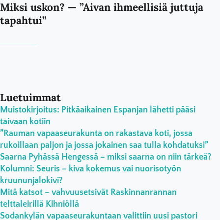
Miksi uskon? — ”Aivan ihmeellisiä juttuja
tapahtui”
Luetuimmat
Muistokirjoitus: Pitkäaikainen Espanjan lähetti pääsi
taivaan kotiin
”Rauman vapaaseurakunta on rakastava koti, jossa
rukoillaan paljon ja jossa jokainen saa tulla kohdatuksi”
Saarna Pyhässä Hengessä – miksi saarna on niin tärkeä?
Kolumni: Seuris – kiva kokemus vai nuorisotyön
kruununjalokivi?
Mitä katsot – vahvuusetsivät Raskinnanrannan
telttaleirillä Kihniöllä
Sodankylän vapaaseurakuntaan valittiin uusi pastori