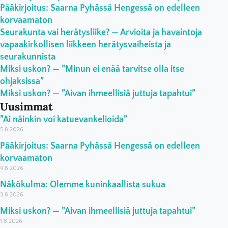
Pääkirjoitus: Saarna Pyhässä Hengessä on edelleen
korvaamaton
Seurakunta vai herätysliike? — Arvioita ja havaintoja
vapaakirkollisen liikkeen herätysvaiheista ja
seurakunnista
Miksi uskon? — ”Minun ei enää tarvitse olla itse
ohjaksissa”
Miksi uskon? — ”Aivan ihmeellisiä juttuja tapahtui”
Uusimmat
”Ai näinkin voi katuevankelioida”
5.8.2026
Pääkirjoitus: Saarna Pyhässä Hengessä on edelleen
korvaamaton
4.8.2026
Näkökulma: Olemme kuninkaallista sukua
3.8.2026
Miksi uskon? — ”Aivan ihmeellisiä juttuja tapahtui”
1.8.2026