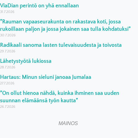
ViaDian perintö on yhä ennallaan
31.7.2026
”Rauman vapaaseurakunta on rakastava koti, jossa
rukoillaan paljon ja jossa jokainen saa tulla kohdatuksi”
30.7.2026
Radikaali sanoma lasten tulevaisuudesta ja toivosta
29.7.2026
Lähetystyötä lukiossa
28.7.2026
Hartaus: Minun sieluni janoaa Jumalaa
27.7.2026
”On ollut hienoa nähdä, kuinka ihminen saa uuden
suunnan elämäänsä työn kautta”
26.7.2026
MAINOS