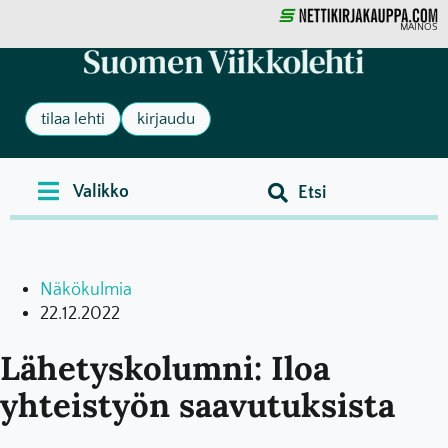
MAINOS
tilaa lehti
kirjaudu
Näkökulmia
22.12.2022
Lähetyskolumni: Iloa
yhteistyön saavutuksista