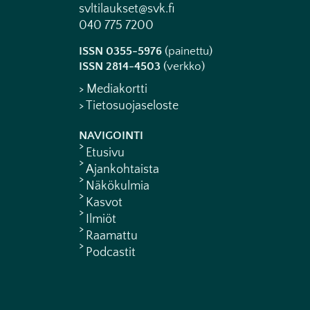
svltilaukset@svk.fi
040 775 7200
ISSN 0355-5976
(painettu)
ISSN 2814-4503
(verkko)
> Mediakortti
> Tietosuojaseloste
NAVIGOINTI
Etusivu
Ajankohtaista
Näkökulmia
Kasvot
Ilmiöt
Raamattu
Podcastit