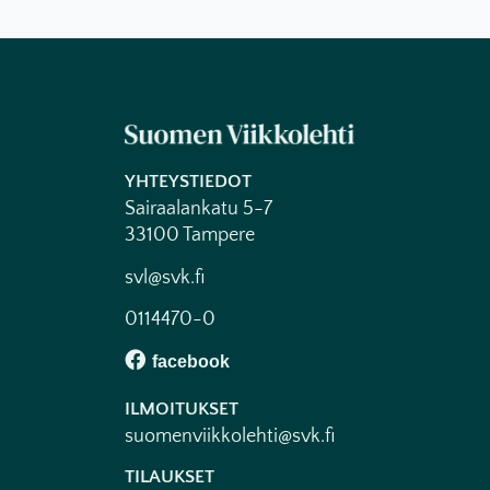
YHTEYSTIEDOT
Sairaalankatu 5-7
33100 Tampere
svl@svk.fi
0114470-0
ILMOITUKSET
suomenviikkolehti@svk.fi
TILAUKSET