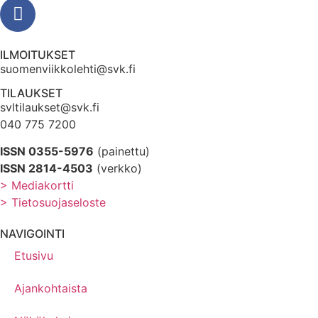
ILMOITUKSET
suomenviikkolehti@svk.fi
TILAUKSET
svltilaukset@svk.fi
040 775 7200
ISSN 0355-5976
(painettu)
ISSN 2814-4503
(verkko)
> Mediakortti
> Tietosuojaseloste
NAVIGOINTI
Etusivu
Ajankohtaista