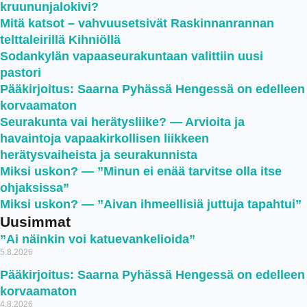
kruununjalokivi?
Mitä katsot – vahvuusetsivät Raskinnanrannan
telttaleirillä Kihniöllä
Sodankylän vapaaseurakuntaan valittiin uusi
pastori
Pääkirjoitus: Saarna Pyhässä Hengessä on edelleen
korvaamaton
Seurakunta vai herätysliike? — Arvioita ja
havaintoja vapaakirkollisen liikkeen
herätysvaiheista ja seurakunnista
Miksi uskon? — ”Minun ei enää tarvitse olla itse
ohjaksissa”
Miksi uskon? — ”Aivan ihmeellisiä juttuja tapahtui”
Uusimmat
”Ai näinkin voi katuevankelioida”
5.8.2026
Pääkirjoitus: Saarna Pyhässä Hengessä on edelleen
korvaamaton
4.8.2026