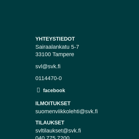
YHTEYSTIEDOT
Sairaalankatu 5-7
33100 Tampere
svl@svk.fi
0114470-0
ILMOITUKSET
suomenviikkolehti@svk.fi
TILAUKSET
svltilaukset@svk.fi
040 775 7200