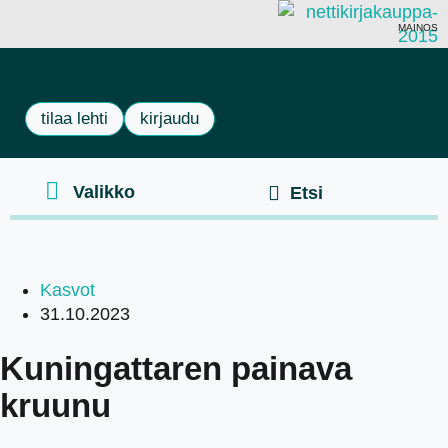
MAINOS
tilaa lehti
kirjaudu
Kasvot
31.10.2023
Kuningattaren painava
kruunu