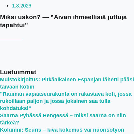
1.8.2026
Miksi uskon? — ”Aivan ihmeellisiä juttuja
tapahtui”
Luetuimmat
Muistokirjoitus: Pitkäaikainen Espanjan lähetti pääsi
taivaan kotiin
”Rauman vapaaseurakunta on rakastava koti, jossa
rukoillaan paljon ja jossa jokainen saa tulla
kohdatuksi”
Saarna Pyhässä Hengessä – miksi saarna on niin
tärkeä?
Kolumni: Seuris – kiva kokemus vai nuorisotyön