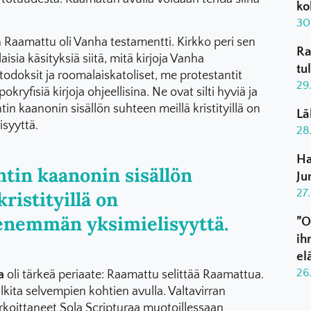
ko
30
n Raamattu oli Vanha testamentti. Kirkko peri sen
Ra
laisia käsityksiä siitä, mitä kirjoja Vanha
tu
rtodoksit ja roomalaiskatoliset, me protestantit
29
yfisiä kirjoja ohjeellisina. Ne ovat silti hyviä ja
in kaanonin sisällön suhteen meillä kristityillä on
Lä
syyttä.
28
Ha
tin kaanonin sisällön
Ju
27
ristityillä on
enemmän yksimielisyyttä.
”O
ih
el
26
a
oli tärkeä periaate: Raamattu selittää Raamattua.
lkita selvempien kohtien avulla. Valtavirran
arkoittaneet Sola Scripturaa muotoillessaan