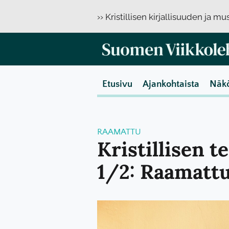
›› Kristillisen kirjallisuuden ja m
Etusivu
Ajankohtaista
Näk
RAAMATTU
Kristillisen t
1/2: Raamattu 