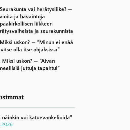
Seurakunta vai herätysliike? —
vioita ja havaintoja
paakirkollisen liikkeen
rätysvaiheista ja seurakunnista
Miksi uskon? — ”Minun ei enää
rvitse olla itse ohjaksissa”
Miksi uskon? — ”Aivan
meellisiä juttuja tapahtui”
usimmat
i näinkin voi katuevankelioida”
8.2026