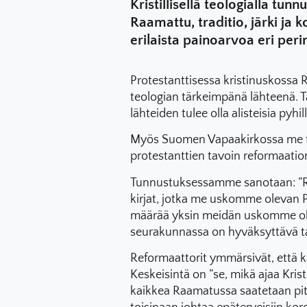
Kristillisellä teologialla tun
Raamattu, traditio, järki ja 
erilaista painoarvoa eri peri
Protestanttisessa kristinuskossa R
teologian tärkeimpänä lähteenä
lähteiden tulee olla alisteisia pyhill
Myös Suomen Vapaakirkossa me 
protestanttien tavoin reformaatio
Tunnustuksessamme sanotaan: ”Ra
kirjat, jotka me uskomme olevan 
määrää yksin meidän uskomme ohj
seurakunnassa on hyväksyttävä tai
Reformaattorit ymmärsivät, että k
Keskeisintä on ”se, mikä ajaa Kris
kaikkea Raamatussa saatetaan pitä