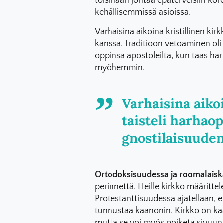
toisinaan johtaa epäterveisiin kor
kehällisemmissä asioissa.
Varhaisina aikoina kristillinen kir
kanssa. Traditioon vetoaminen oli 
oppinsa apostoleilta, kun taas har
myöhemmin.
Varhaisina aikoi
taisteli harhao
gnostilaisuuden
Ortodoksisuudessa ja roomalaisk
perinnettä. Heille kirkko määrittele
Protestanttisuudessa ajatellaan, e
tunnustaa kaanonin. Kirkko on kaan
mutta se voi myös poiketa sivuun