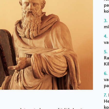
pa
ko
mi
va
Ra
Ki
va
pa
He
ko