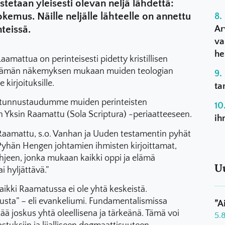
nustetaan yleisesti olevan neljä lähdettä:
kokemus. Näille neljälle lähteelle on annettu
Ar
nteissä.
va
he
aamattua on perinteisesti pidetty kristillisen
. Tämän näkemyksen mukaan muiden teologian
e kirjoituksille.
ta
tunnustaudumme muiden perinteisten
n Yksin Raamattu (Sola Scriptura) -periaatteeseen.
ih
amattu, s.o. Vanhan ja Uuden testamentin pyhät
Pyhän Hengen johtamien ihmisten kirjoittamat,
een, jonka mukaan kaikki oppi ja elämä
U
 hyljättävä.”
aikki Raamatussa ei ole yhtä keskeistä.
tusta” – eli evankeliumi. Fundamentalismissa
”A
ä joskus yhtä oleellisena ja tärkeänä. Tämä voi
5.