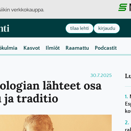
usiikin verkkokauppa.
tilaa lehti
kirjaudu
ökulmia
Kasvot
Ilmiöt
Raamattu
Podcastit
L
30.7.2025
eologian lähteet osa
ja traditio
Es
ko
ra