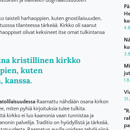
ostuksiin ja liialliseen dogmaattisuuteen
Pä
He
kko taisteli harhaoppien, kuten gnostilaisuuden,
ko
tuossa tilanteessa tärkeää. Kirkko oli saanut
4.
haoppiset olivat keksineet itse omat tulkintansa
Nä
ku
3.
na kristillinen kirkko
Mi
ppien, kuten
ju
, kanssa.
1.
Vi
31
atolilaisuudessa
Raamattu nähdään osana kirkon
e, miten pyhiä kirjoituksia tulee tulkita.
”R
ttä kirkko ei luo kaanonia vaan tunnistaa ja
ra
onin palvelija. Traditio on hyödyllistä ja tärkeää,
pa
 totuudesta. Raamatun avulla voidaan tehdä siinä