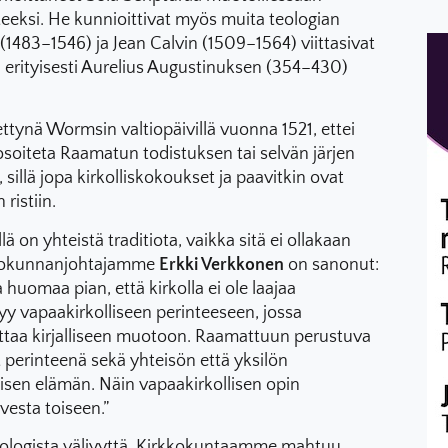
eeksi. He kunnioittivat myös muita teologian
 (1483–1546) ja Jean Calvin (1509–1564) viittasivat
, erityisesti Aurelius Augustinuksen (354–430)
ttynä Wormsin valtiopäivillä vuonna 1521, ettei
 osoiteta Raamatun todistuksen tai selvän järjen
 sillä jopa kirkolliskokoukset ja paavitkin ovat
ristiin.
on yhteistä traditiota, vaikka sitä ei ollakaan
rkkokunnanjohtajamme
Erkki Verkkonen
on sanonut:
uomaa pian, että kirkolla ei ole laajaa
tyy vapaakirkolliseen perinteeseen, jossa
attaa kirjalliseen muotoon. Raamattuun perustuva
t perinteenä sekä yhteisön että yksilön
isen elämän. Näin vapaakirkollisen opin
vesta toiseen.”
ologista väljyyttä. Kirkkokuntaamme mahtuu