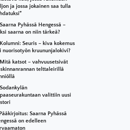
ljon ja jossa jokainen saa tulla
hdatuksi”
Saarna Pyhässä Hengessä –
ksi saarna on niin tärkeä?
Kolumni: Seuris – kiva kokemus
i nuorisotyön kruununjalokivi?
Mitä katsot – vahvuusetsivät
skinnanrannan telttaleirillä
hniöllä
Sodankylän
paaseurakuntaan valittiin uusi
stori
Pääkirjoitus: Saarna Pyhässä
ngessä on edelleen
rvaamaton