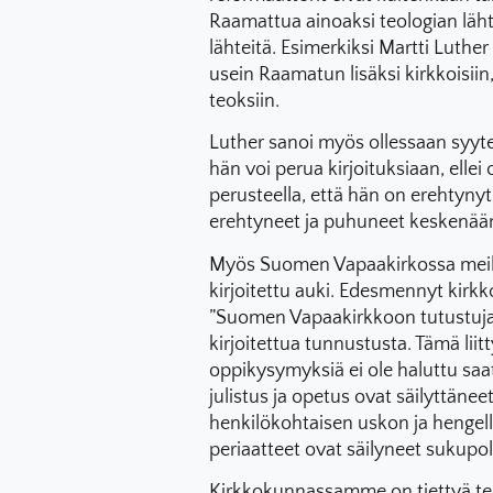
Raamattua ainoaksi teologian läht
lähteitä. Esimerkiksi Martti Luther
usein Raamatun lisäksi kirkkoisiin
teoksiin.
Luther sanoi myös ollessaan syyte
hän voi perua kirjoituksiaan, ellei
perusteella, että hän on erehtynyt,
erehtyneet ja puhuneet keskenään 
Myös Suomen Vapaakirkossa meillä 
kirjoitettu auki. Edesmennyt ki
”Suomen Vapaakirkkoon tutustuja h
kirjoitettua tunnustusta. Tämä liit
oppikysymyksiä ei ole haluttu sa
julistus ja opetus ovat säilyttänee
henkilökohtaisen uskon ja hengell
periaatteet ovat säilyneet sukupol
Kirkkokunnassamme on tiettyä te