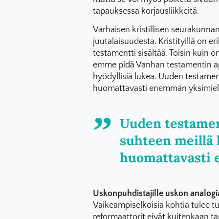
tapauksessa korjausliikkeitä.
Varhaisen kristillisen seurakunna
juutalaisuudesta. Kristityillä on eri
testamentti sisältää. Toisin kuin o
emme pidä Vanhan testamentin apokr
hyödyllisiä lukea. Uuden testament
huomattavasti enemmän yksimieli
Uuden testamen
suhteen meillä k
huomattavasti 
Uskonpuhdistajille uskon analogi
Vaikeampiselkoisia kohtia tulee tu
reformaattorit eivät kuitenkaan t