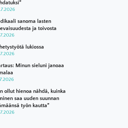
hdatuksi”
.7.2026
dikaali sanoma lasten
levaisuudesta ja toivosta
.7.2026
hetystyötä lukiossa
.7.2026
rtaus: Minun sieluni janoaa
malaa
.7.2026
n ollut hienoa nähdä, kuinka
minen saa uuden suunnan
ämäänsä työn kautta”
.7.2026