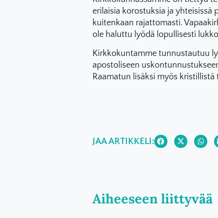
erilaisia korostuksia ja yhteisissä 
kuitenkaan rajattomasti. Vapaakirk
ole haluttu lyödä lopullisesti lukk
Kirkkokuntamme tunnustautuu ly
apostoliseen uskontunnustukseen.
Raamatun lisäksi myös kristillistä t
JAA ARTIKKELI:
Aiheeseen liittyvää