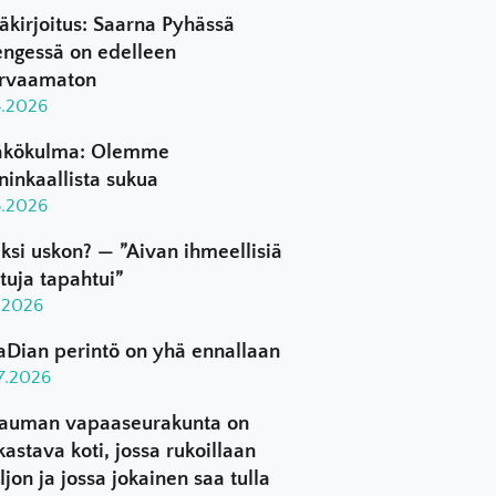
äkirjoitus: Saarna Pyhässä
ngessä on edelleen
rvaamaton
8.2026
kökulma: Olemme
ninkaallista sukua
8.2026
ksi uskon? — ”Aivan ihmeellisiä
ttuja tapahtui”
8.2026
aDian perintö on yhä ennallaan
.7.2026
auman vapaaseurakunta on
kastava koti, jossa rukoillaan
ljon ja jossa jokainen saa tulla