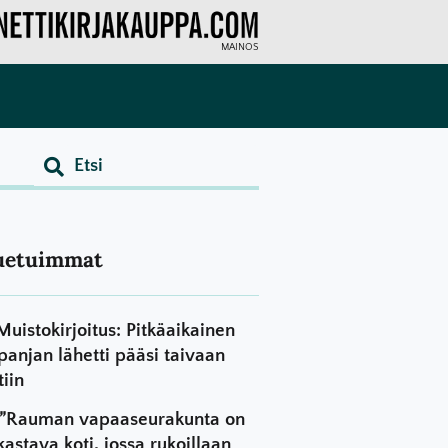
MAINOS
uetuimmat
Muistokirjoitus: Pitkäaikainen
panjan lähetti pääsi taivaan
tiin
”Rauman vapaaseurakunta on
kastava koti, jossa rukoillaan