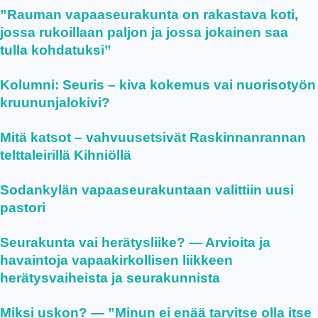
”Rauman vapaaseurakunta on rakastava koti,
jossa rukoillaan paljon ja jossa jokainen saa
tulla kohdatuksi”
Kolumni: Seuris – kiva kokemus vai nuorisotyön
kruununjalokivi?
Mitä katsot – vahvuusetsivät Raskinnanrannan
telttaleirillä Kihniöllä
Sodankylän vapaaseurakuntaan valittiin uusi
pastori
Seurakunta vai herätysliike? — Arvioita ja
havaintoja vapaakirkollisen liikkeen
herätysvaiheista ja seurakunnista
Miksi uskon? — ”Minun ei enää tarvitse olla itse