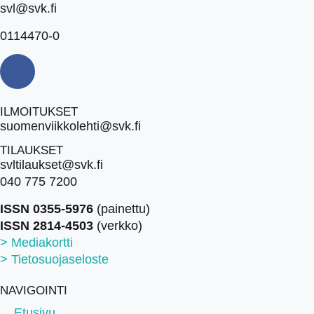
svl@svk.fi
0114470-0
ILMOITUKSET
suomenviikkolehti@svk.fi
TILAUKSET
svltilaukset@svk.fi
040 775 7200
ISSN 0355-5976
(painettu)
ISSN 2814-4503
(verkko)
> Mediakortti
> Tietosuojaseloste
NAVIGOINTI
Etusivu