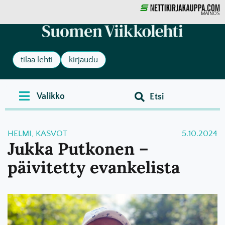
MAINOS
tilaa lehti
kirjaudu
HELMI
,
KASVOT
5.10.2024
Jukka Putkonen –
päivitetty evankelista