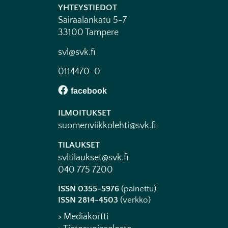
YHTEYSTIEDOT
Sairaalankatu 5-7
33100 Tampere
svl@svk.fi
0114470-0
ILMOITUKSET
suomenviikkolehti@svk.fi
TILAUKSET
svltilaukset@svk.fi
040 775 7200
ISSN 0355-5976
(painettu)
ISSN 2814-4503
(verkko)
> Mediakortti