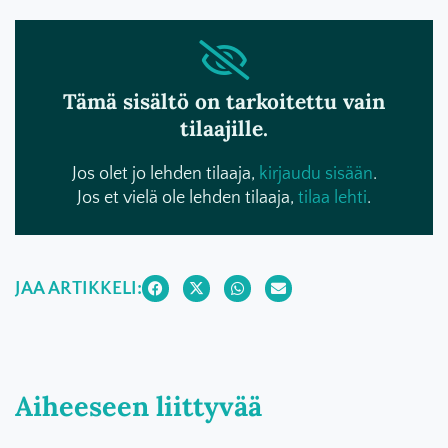
Tämä sisältö on tarkoitettu vain
tilaajille.
Jos olet jo lehden tilaaja,
kirjaudu sisään
.
Jos et vielä ole lehden tilaaja,
tilaa lehti
.
JAA ARTIKKELI:
Aiheeseen liittyvää