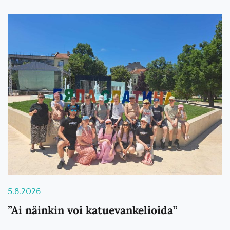
5.8.2026
”Ai näinkin voi katuevankelioida”