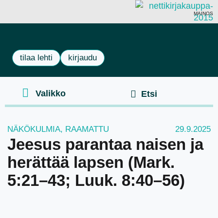
MAINOS
tilaa lehti
kirjaudu
NÄKÖKULMIA
,
RAAMATTU
29.9.2025
Jeesus parantaa naisen ja
herättää lapsen (Mark.
5:21–43; Luuk. 8:40–56)