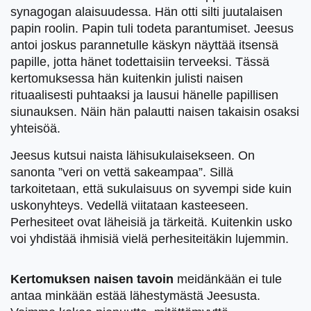
synagogan alaisuudessa. Hän otti silti juutalaisen
papin roolin. Papin tuli todeta parantumiset. Jeesus
antoi joskus parannetulle käskyn näyttää itsensä
papille, jotta hänet todettaisiin terveeksi. Tässä
kertomuksessa hän kuitenkin julisti naisen
rituaalisesti puhtaaksi ja lausui hänelle papillisen
siunauksen. Näin hän palautti naisen takaisin osaksi
yhteisöä.
Jeesus kutsui naista lähisukulaisekseen. On
sanonta ”veri on vettä sakeampaa”. Sillä
tarkoitetaan, että sukulaisuus on syvempi side kuin
uskonyhteys. Vedellä viitataan kasteeseen.
Perhesiteet ovat läheisiä ja tärkeitä. Kuitenkin usko
voi yhdistää ihmisiä vielä perhesiteitäkin lujemmin.
Kertomuksen naisen tavoin
meidänkään ei tule
antaa minkään estää lähestymästä Jeesusta.