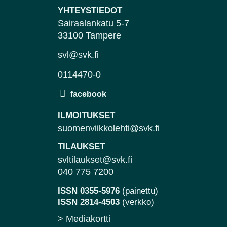
YHTEYSTIEDOT
Sairaalankatu 5-7
33100 Tampere
svl@svk.fi
0114470-0
ILMOITUKSET
suomenviikkolehti@svk.fi
TILAUKSET
svltilaukset@svk.fi
040 775 7200
ISSN 0355-5976
(painettu)
ISSN 2814-4503
(verkko)
> Mediakortti