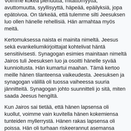
Voimme kokea pienuutta, mitättömyyttä,
avuttomuutta, syyllisyyttä, häpeää, epäilyksiä, jopa
epätoivoa. On tärkeää, että tulemme silti Jeesuksen
luo ollen hänelle rehellisiä. Hän armahtaa myös
meitä.
Kertomuksessa naista ei mainita nimeltä. Jeesus
sekä evankeliumikirjoittajat kohtelivat häntä
sensitiivisesti. Synagogan esimies mainitaan nimeltä
Jairos tuli Jeesuksen luo ja osoitti hänelle syvää
kunnioitusta. Hän kumartui maahan. Tämä kertoo
meille hänen tilanteensa vaikeudesta. Jeesuksen ja
synagogan välillä oli tuossa vaiheessa suuria
jännitteitä. Synagogan johto suunnitteli jo sitä, miten
saada Jeesus hengiltä.
Kun Jairos sai tietää, että hänen lapsensa oli
kuollut, voimme vain kuvitella hänen kokemiensa
tunteiden myllerrystä. Hänen rakas lapsensa oli
poissa. Hän oli turhaan riskeerannut asemansa