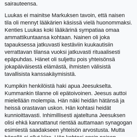
sairauteensa.
Luukas ei mainitse Markuksen tavoin, että naisen
tila oli mennyt lääkärien käsissä vielä huonommaksi.
Kenties Luukas koki lääkärinä sympatiaa omaa
ammattikuntaansa kohtaan. Nainen oli joka
tapauksessa jatkuvasti kestäviin kuukautisiin
verrattavan tilansa vuoksi jatkuvasti rituaalisesti
epäpuhdas. Hänet oli suljettu pois yhteisönsä
jokapäiväisestä elämästä, ihmisten välisistä
tavallisista kanssakäymisistä.
Kumpikin henkilöistä haki apua Jeesukselta.
Kummankin tilanne oli epätoivoinen. Jeesus auttoi
mielellään molempia. Hän näki heidän hätänsä ja
heissä orastavan uskon. Hän kohtasi heidät
kunnioittavasti. Inhimillisesti ajateltuna Jeesuksen
olisi ehkä kannattanut rientää auttamaan synagogan
esimiestä saadakseen yhteisön arvostusta. Mutta