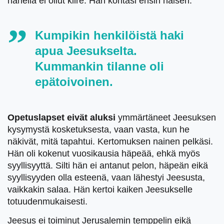
hänellä ei ollut kiire. Hän kohtasi ensin naisen.
Kumpikin henkilöistä haki
apua Jeesukselta.
Kummankin tilanne oli
epätoivoinen.
Opetuslapset eivät aluksi
ymmärtäneet Jeesuksen
kysymystä kosketuksesta, vaan vasta, kun he
näkivät, mitä tapahtui. Kertomuksen nainen pelkäsi.
Hän oli kokenut vuosikausia häpeää, ehkä myös
syyllisyyttä. Silti hän ei antanut pelon, häpeän eikä
syyllisyyden olla esteenä, vaan lähestyi Jeesusta,
vaikkakin salaa. Hän kertoi kaiken Jeesukselle
totuudenmukaisesti.
Jeesus ei toiminut Jerusalemin temppelin eikä