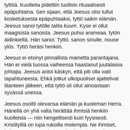
tyttöä. Kuolleita pidettiin tuolloin rituaalisesti
epäpuhtaina. Sen sijaan, että Jeesus olisi tullut
kosketuksesta epäpuhtaaksi, tyttö saikin elämän.
Jeesus sanoi tytölle
talita kuum
. Kyse ei ollut
maagisista sanoista. Jeesus puhui arameaa, tytön
äidinkieltä. Hän sanoi: Tyttö, sanon sinulle, nouse
ylös. Tyttö heräsi henkiin.
Jeesus ei etsinyt pinnallista mainetta parantajana.
Hän ei vielä tuossa vaiheessa haastanut juutalaisia
johtajia. Jeesus antoi käskyn, että piti olla vaiti
tapahtuneesta. Ehkä jotkut ulkopuoliset ajattelivat
tilanteen jälkeen, että tyttö oli ollut ainoastaan
syvässä unessa.
Jeesus osoitti olevansa elämän ja kuoleman Herra.
Hänellä on yhä valta herättää ihmisiä henkiin
kuolleista — niin hengellisesti kuin fyysisesti.
Kristityillä on lupa rukoilla molempia. Ne ihmiset,