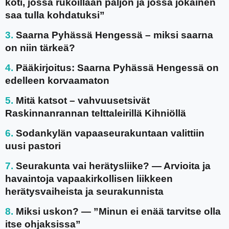
koti, jossa rukoillaan paljon ja jossa jokainen
saa tulla kohdatuksi”
Saarna Pyhässä Hengessä – miksi saarna
on niin tärkeä?
Pääkirjoitus: Saarna Pyhässä Hengessä on
edelleen korvaamaton
Mitä katsot – vahvuusetsivät
Raskinnanrannan telttaleirillä Kihniöllä
Sodankylän vapaaseurakuntaan valittiin
uusi pastori
Seurakunta vai herätysliike? — Arvioita ja
havaintoja vapaakirkollisen liikkeen
herätysvaiheista ja seurakunnista
Miksi uskon? — ”Minun ei enää tarvitse olla
itse ohjaksissa”