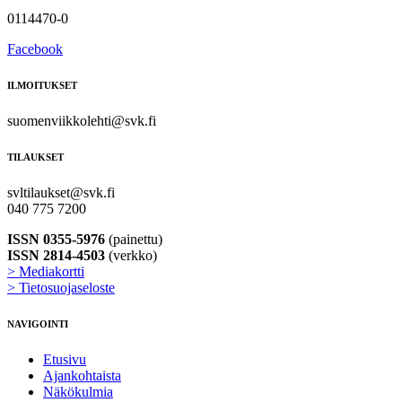
0114470-0
Facebook
ILMOITUKSET
suomenviikkolehti@svk.fi
TILAUKSET
svltilaukset@svk.fi
040 775 7200
ISSN 0355-5976
(painettu)
ISSN 2814-4503
(verkko)
> Mediakortti
> Tietosuojaseloste
NAVIGOINTI
Etusivu
Ajankohtaista
Näkökulmia