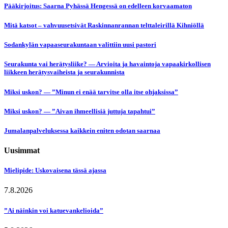
Pääkirjoitus: Saarna Pyhässä Hengessä on edelleen korvaamaton
Mitä katsot – vahvuusetsivät Raskinnanrannan telttaleirillä Kihniöllä
Sodankylän vapaaseurakuntaan valittiin uusi pastori
Seurakunta vai herätysliike? — Arvioita ja havaintoja vapaakirkollisen
liikkeen herätysvaiheista ja seurakunnista
Miksi uskon? — ”Minun ei enää tarvitse olla itse ohjaksissa”
Miksi uskon? — ”Aivan ihmeellisiä juttuja tapahtui”
Jumalanpalveluksessa kaikkein eniten odotan saarnaa
Uusimmat
Mielipide: Uskovaisena tässä ajassa
7.8.2026
”Ai näinkin voi katuevankelioida”