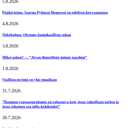
5.8.2026
Pääkirjoitus: Saarna Pyhässä Hengessä on edelleen korvaamaton
4.8.2026
Näkökulma: Olemme kuninkaallista sukua
3.8.2026
Miksi uskon? — ”Aivan ihmeellisiä juttuja tapahtui”
1.8.2026
ViaDian perintö on yhä ennallaan
31.7.2026
”Rauman vapaaseurakunta on rakastava koti, jossa rukoillaan paljon ja
jossa jokainen saa tulla kohdatuksi”
30.7.2026