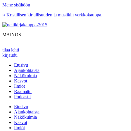
Mene sisältöön
›› Kristillisen kirjallisuuden ja musiikin verkkokauppa.
MAINOS
tilaa lehti
kirjaudu
Etusivu
Ajankohtaista
Näkökulmia
Kasvot
Ilmiöt
Raamattu
Podcastit
Etusivu
Ajankohtaista
Näkökulmia
Kasvot
Ilmiöt