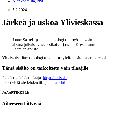
Ajankohtaista
,
Nyt
5.2.2024
Järkeä ja uskoa Ylivieskassa
Janne Saarela paneutuu apologiaan myös kevään
aikana julkaistavassa esikoiskirjassaan.
Kuva: Janne
Saarelan arkisto
Yhteiskristillinen apologiatapahtuma yhdisti uskovia eri piireistä.
Tämä sisältö on tarkoitettu vain tilaajille.
Jos olet jo lehden tilaaja,
kirjaudu sisään
.
Jos et vielä ole lehden tilaaja,
tilaa lehti
.
JAA ARTIKKELI:
Aiheeseen liittyvää