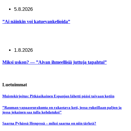
5.8.2026
”Ai näinkin voi katuevankelioida”
1.8.2026
Miksi uskon? — ”Aivan ihmeellisiä juttuja tapahtui”
Luetuimmat
Muistokirjoitus: Pitkäaikainen Espanjan lähetti pääsi taivaan kotiin
”Rauman vapaaseurakunta on rakastava koti, jossa rukoillaan paljon ja
jossa jokainen saa tulla kohdatuksi”
Saarna Pyhässä Hengessä – miksi saarna on niin tärkeä?