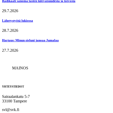
Radikaali sanoma lasten tulevaisuudesta ja toivosta
29.7.2026
Lähetystyötä lukiossa
28.7.2026
Hartaus: Minun sieluni janoaa Jumalaa
27.7.2026
MAINOS
YHTEYSTIEDOT
Sairaalankatu 5-7
33100 Tampere
svl@svk.fi