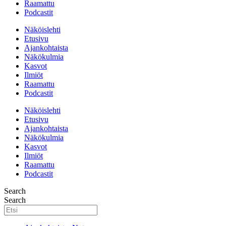
Raamattu
Podcastit
Näköislehti
Etusivu
Ajankohtaista
Näkökulmia
Kasvot
Ilmiöt
Raamattu
Podcastit
Näköislehti
Etusivu
Ajankohtaista
Näkökulmia
Kasvot
Ilmiöt
Raamattu
Podcastit
Search
Search