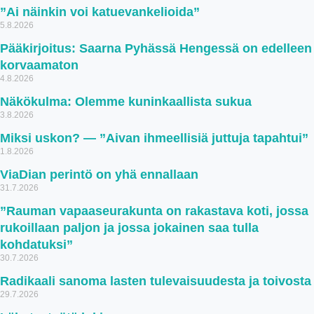
”Ai näinkin voi katuevankelioida”
5.8.2026
Pääkirjoitus: Saarna Pyhässä Hengessä on edelleen
korvaamaton
4.8.2026
Näkökulma: Olemme kuninkaallista sukua
3.8.2026
Miksi uskon? — ”Aivan ihmeellisiä juttuja tapahtui”
1.8.2026
ViaDian perintö on yhä ennallaan
31.7.2026
”Rauman vapaaseurakunta on rakastava koti, jossa
rukoillaan paljon ja jossa jokainen saa tulla
kohdatuksi”
30.7.2026
Radikaali sanoma lasten tulevaisuudesta ja toivosta
29.7.2026