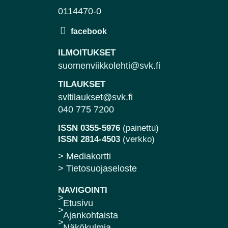
0114470-0
ILMOITUKSET
suomenviikkolehti@svk.fi
TILAUKSET
svltilaukset@svk.fi
040 775 7200
ISSN 0355-5976
(painettu)
ISSN 2814-4503
(verkko)
> Mediakortti
> Tietosuojaseloste
NAVIGOINTI
Etusivu
Ajankohtaista
Näkökulmia