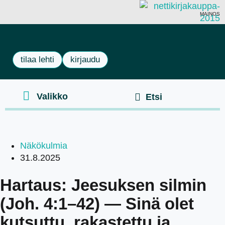
MAINOS
tilaa lehti
kirjaudu
Näkökulmia
31.8.2025
Hartaus: Jeesuksen silmin
(Joh. 4:1–42) — Sinä olet
kutsuttu, rakastettu ja