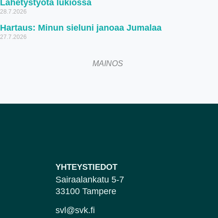
Lähetystyötä lukiossa
28.7.2026
Hartaus: Minun sieluni janoaa Jumalaa
27.7.2026
MAINOS
YHTEYSTIEDOT
Sairaalankatu 5-7
33100 Tampere
svl@svk.fi