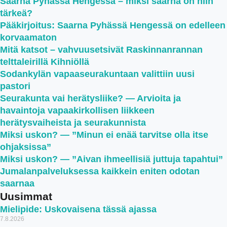
Saarna Pyhässä Hengessä – miksi saarna on niin
tärkeä?
Pääkirjoitus: Saarna Pyhässä Hengessä on edelleen
korvaamaton
Mitä katsot – vahvuusetsivät Raskinnanrannan
telttaleirillä Kihniöllä
Sodankylän vapaaseurakuntaan valittiin uusi
pastori
Seurakunta vai herätysliike? — Arvioita ja
havaintoja vapaakirkollisen liikkeen
herätysvaiheista ja seurakunnista
Miksi uskon? — ”Minun ei enää tarvitse olla itse
ohjaksissa”
Miksi uskon? — ”Aivan ihmeellisiä juttuja tapahtui”
Jumalanpalveluksessa kaikkein eniten odotan
saarnaa
Uusimmat
Mielipide: Uskovaisena tässä ajassa
7.8.2026