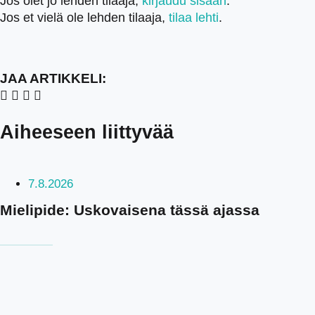
Jos olet jo lehden tilaaja,
kirjaudu sisään
.
Jos et vielä ole lehden tilaaja,
tilaa lehti
.
JAA ARTIKKELI:
Aiheeseen liittyvää
7.8.2026
Mielipide: Uskovaisena tässä ajassa