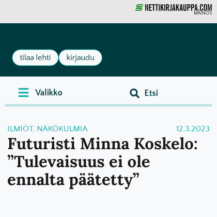
MAINOS
tilaa lehti
kirjaudu
ILMIÖT
,
NÄKÖKULMIA
12.3.2023
Futuristi Minna Koskelo:
”Tulevaisuus ei ole
ennalta päätetty”