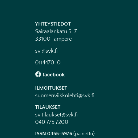
YHTEYSTIEDOT
Sairaalankatu 5-7
33100 Tampere
svl@svk.fi
0114470-0
ILMOITUKSET
suomenviikkolehti@svk.fi
TILAUKSET
svltilaukset@svk.fi
040 775 7200
ISSN 0355-5976
(painettu)