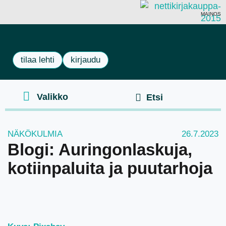
MAINOS
tilaa lehti
kirjaudu
NÄKÖKULMIA
26.7.2023
Blogi: Auringonlaskuja,
kotiinpaluita ja puutarhoja