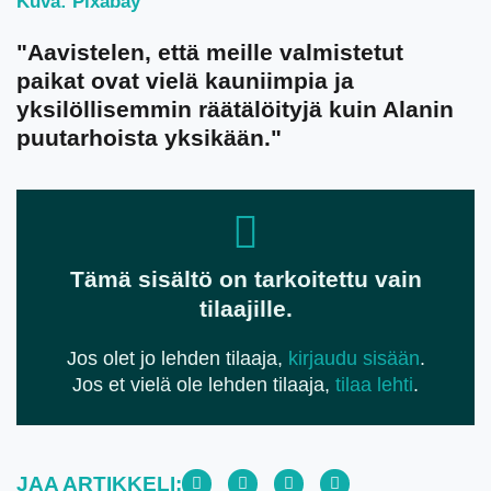
Kuva: Pixabay
"Aavistelen, että meille valmistetut
paikat ovat vielä kauniimpia ja
yksilöllisemmin räätälöityjä kuin Alanin
puutarhoista yksikään."
Tämä sisältö on tarkoitettu vain
tilaajille.
Jos olet jo lehden tilaaja,
kirjaudu sisään
.
Jos et vielä ole lehden tilaaja,
tilaa lehti
.
JAA ARTIKKELI: