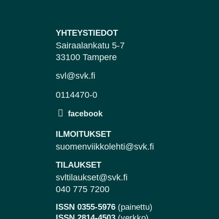
YHTEYSTIEDOT
Sairaalankatu 5-7
33100 Tampere
svl@svk.fi
0114470-0
ILMOITUKSET
suomenviikkolehti@svk.fi
TILAUKSET
svltilaukset@svk.fi
040 775 7200
ISSN 0355-5976
(painettu)
ISSN 2814-4503
(verkko)