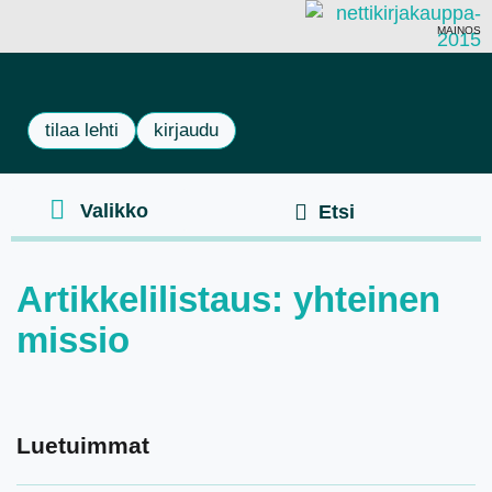
MAINOS
tilaa lehti
kirjaudu
Artikkelilistaus: yhteinen
missio
Luetuimmat