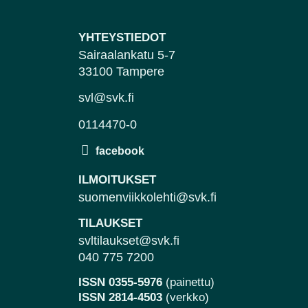
YHTEYSTIEDOT
Sairaalankatu 5-7
33100 Tampere
svl@svk.fi
0114470-0
ILMOITUKSET
suomenviikkolehti@svk.fi
TILAUKSET
svltilaukset@svk.fi
040 775 7200
ISSN 0355-5976
(painettu)
ISSN 2814-4503
(verkko)