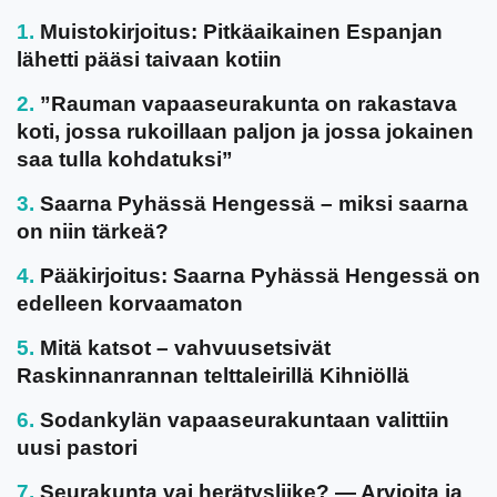
Muistokirjoitus: Pitkäaikainen Espanjan
lähetti pääsi taivaan kotiin
”Rauman vapaaseurakunta on rakastava
koti, jossa rukoillaan paljon ja jossa jokainen
saa tulla kohdatuksi”
Saarna Pyhässä Hengessä – miksi saarna
on niin tärkeä?
Pääkirjoitus: Saarna Pyhässä Hengessä on
edelleen korvaamaton
Mitä katsot – vahvuusetsivät
Raskinnanrannan telttaleirillä Kihniöllä
Sodankylän vapaaseurakuntaan valittiin
uusi pastori
Seurakunta vai herätysliike? — Arvioita ja