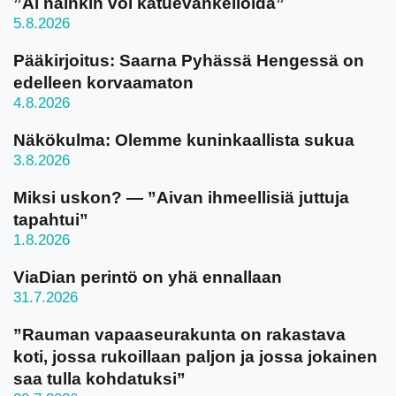
”Ai näinkin voi katuevankelioida”
5.8.2026
Pääkirjoitus: Saarna Pyhässä Hengessä on
edelleen korvaamaton
4.8.2026
Näkökulma: Olemme kuninkaallista sukua
3.8.2026
Miksi uskon? — ”Aivan ihmeellisiä juttuja
tapahtui”
1.8.2026
ViaDian perintö on yhä ennallaan
31.7.2026
”Rauman vapaaseurakunta on rakastava
koti, jossa rukoillaan paljon ja jossa jokainen
saa tulla kohdatuksi”