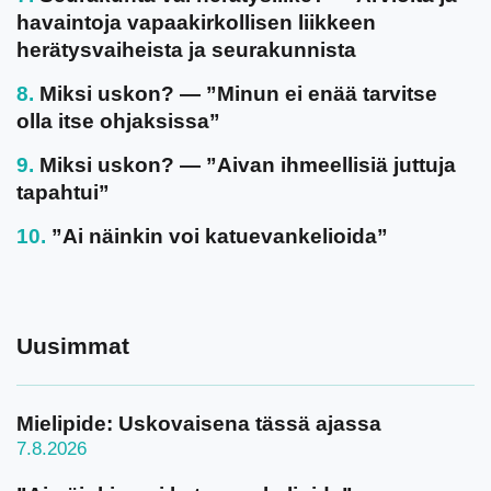
havaintoja vapaakirkollisen liikkeen
herätysvaiheista ja seurakunnista
Miksi uskon? — ”Minun ei enää tarvitse
olla itse ohjaksissa”
Miksi uskon? — ”Aivan ihmeellisiä juttuja
tapahtui”
”Ai näinkin voi katuevankelioida”
Uusimmat
Mielipide: Uskovaisena tässä ajassa
7.8.2026