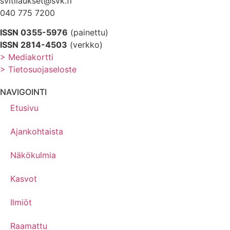
svltilaukset@svk.fi
040 775 7200
ISSN 0355-5976
(painettu)
ISSN 2814-4503
(verkko)
> Mediakortti
> Tietosuojaseloste
NAVIGOINTI
Etusivu
Ajankohtaista
Näkökulmia
Kasvot
Ilmiöt
Raamattu