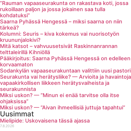
”Rauman vapaaseurakunta on rakastava koti, jossa
rukoillaan paljon ja jossa jokainen saa tulla
kohdatuksi”
Saarna Pyhässä Hengessä – miksi saarna on niin
tärkeä?
Kolumni: Seuris – kiva kokemus vai nuorisotyön
kruununjalokivi?
Mitä katsot – vahvuusetsivät Raskinnanrannan
telttaleirillä Kihniöllä
Pääkirjoitus: Saarna Pyhässä Hengessä on edelleen
korvaamaton
Sodankylän vapaaseurakuntaan valittiin uusi pastori
Seurakunta vai herätysliike? — Arvioita ja havaintoja
vapaakirkollisen liikkeen herätysvaiheista ja
seurakunnista
Miksi uskon? — ”Minun ei enää tarvitse olla itse
ohjaksissa”
Miksi uskon? — ”Aivan ihmeellisiä juttuja tapahtui”
Uusimmat
Mielipide: Uskovaisena tässä ajassa
7.8.2026