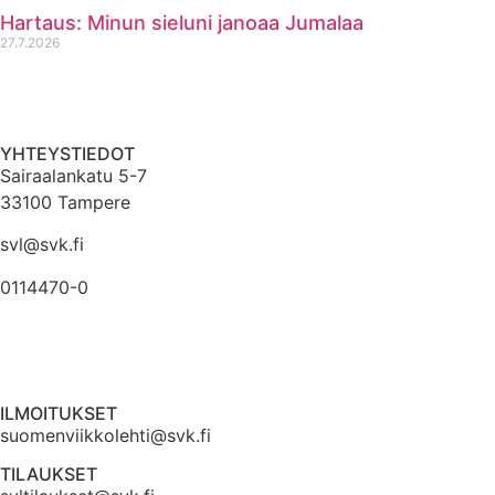
Hartaus: Minun sieluni janoaa Jumalaa
27.7.2026
YHTEYSTIEDOT
Sairaalankatu 5-7
33100 Tampere
svl@svk.fi
0114470-0
ILMOITUKSET
suomenviikkolehti@svk.fi
TILAUKSET