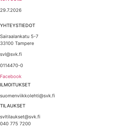
29.7.2026
YHTEYSTIEDOT
Sairaalankatu 5-7
33100 Tampere
svl@svk.fi
0114470-0
Facebook
ILMOITUKSET
suomenviikkolehti@svk.fi
TILAUKSET
svltilaukset@svk.fi
040 775 7200