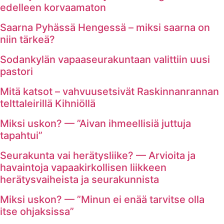
edelleen korvaamaton
Saarna Pyhässä Hengessä – miksi saarna on
niin tärkeä?
Sodankylän vapaaseurakuntaan valittiin uusi
pastori
Mitä katsot – vahvuusetsivät Raskinnanrannan
telttaleirillä Kihniöllä
Miksi uskon? — ”Aivan ihmeellisiä juttuja
tapahtui”
Seurakunta vai herätysliike? — Arvioita ja
havaintoja vapaakirkollisen liikkeen
herätysvaiheista ja seurakunnista
Miksi uskon? — ”Minun ei enää tarvitse olla
itse ohjaksissa”