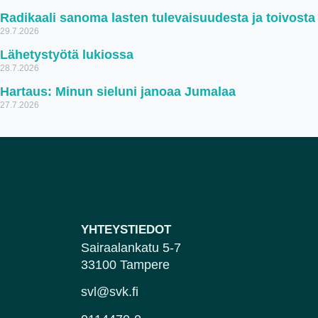
Radikaali sanoma lasten tulevaisuudesta ja toivosta
29.7.2026
Lähetystyötä lukiossa
28.7.2026
Hartaus: Minun sieluni janoaa Jumalaa
27.7.2026
YHTEYSTIEDOT
Sairaalankatu 5-7
33100 Tampere
svl@svk.fi