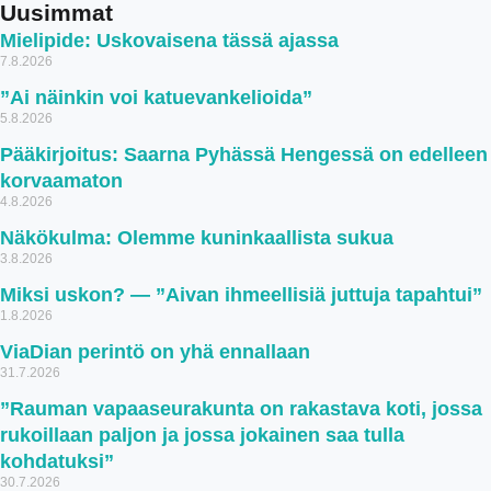
Uusimmat
Mielipide: Uskovaisena tässä ajassa
7.8.2026
”Ai näinkin voi katuevankelioida”
5.8.2026
Pääkirjoitus: Saarna Pyhässä Hengessä on edelleen
korvaamaton
4.8.2026
Näkökulma: Olemme kuninkaallista sukua
3.8.2026
Miksi uskon? — ”Aivan ihmeellisiä juttuja tapahtui”
1.8.2026
ViaDian perintö on yhä ennallaan
31.7.2026
”Rauman vapaaseurakunta on rakastava koti, jossa
rukoillaan paljon ja jossa jokainen saa tulla
kohdatuksi”
30.7.2026