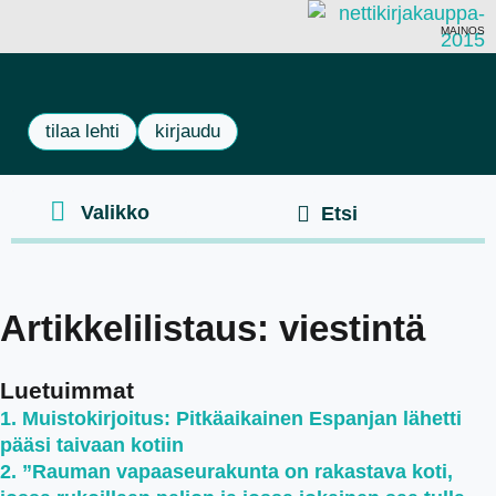
MAINOS
tilaa lehti
kirjaudu
Artikkelilistaus: viestintä
Luetuimmat
Muistokirjoitus: Pitkäaikainen Espanjan lähetti
pääsi taivaan kotiin
”Rauman vapaaseurakunta on rakastava koti,