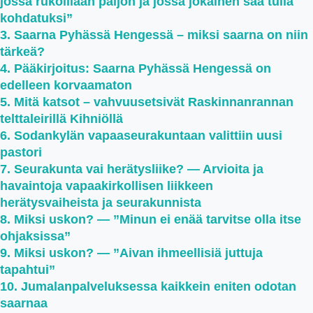
jossa rukoillaan paljon ja jossa jokainen saa tulla
kohdatuksi”
Saarna Pyhässä Hengessä – miksi saarna on niin
tärkeä?
Pääkirjoitus: Saarna Pyhässä Hengessä on
edelleen korvaamaton
Mitä katsot – vahvuusetsivät Raskinnanrannan
telttaleirillä Kihniöllä
Sodankylän vapaaseurakuntaan valittiin uusi
pastori
Seurakunta vai herätysliike? — Arvioita ja
havaintoja vapaakirkollisen liikkeen
herätysvaiheista ja seurakunnista
Miksi uskon? — ”Minun ei enää tarvitse olla itse
ohjaksissa”
Miksi uskon? — ”Aivan ihmeellisiä juttuja
tapahtui”
Jumalanpalveluksessa kaikkein eniten odotan
saarnaa