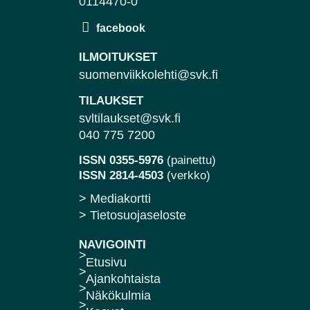
0114470-0
ILMOITUKSET
suomenviikkolehti@svk.fi
TILAUKSET
svltilaukset@svk.fi
040 775 7200
ISSN 0355-5976
(painettu)
ISSN 2814-4503
(verkko)
> Mediakortti
> Tietosuojaseloste
NAVIGOINTI
Etusivu
Ajankohtaista
Näkökulmia