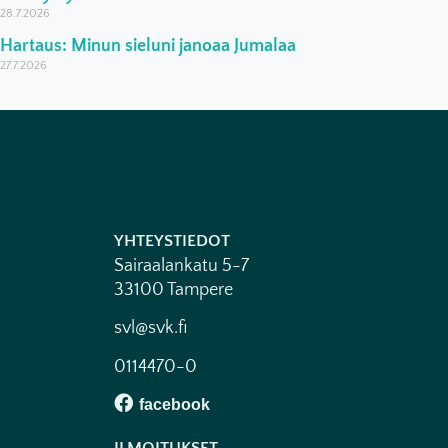
28.7.2026
Hartaus: Minun sieluni janoaa Jumalaa
27.7.2026
YHTEYSTIEDOT
Sairaalankatu 5-7
33100 Tampere
svl@svk.fi
0114470-0