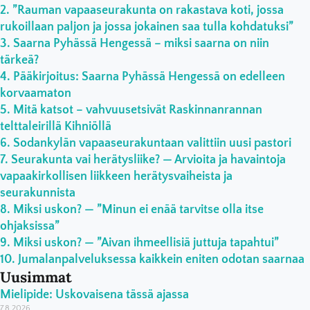
”Rauman vapaaseurakunta on rakastava koti, jossa
rukoillaan paljon ja jossa jokainen saa tulla kohdatuksi”
Saarna Pyhässä Hengessä – miksi saarna on niin
tärkeä?
Pääkirjoitus: Saarna Pyhässä Hengessä on edelleen
korvaamaton
Mitä katsot – vahvuusetsivät Raskinnanrannan
telttaleirillä Kihniöllä
Sodankylän vapaaseurakuntaan valittiin uusi pastori
Seurakunta vai herätysliike? — Arvioita ja havaintoja
vapaakirkollisen liikkeen herätysvaiheista ja
seurakunnista
Miksi uskon? — ”Minun ei enää tarvitse olla itse
ohjaksissa”
Miksi uskon? — ”Aivan ihmeellisiä juttuja tapahtui”
Jumalanpalveluksessa kaikkein eniten odotan saarnaa
Uusimmat
Mielipide: Uskovaisena tässä ajassa
7.8.2026