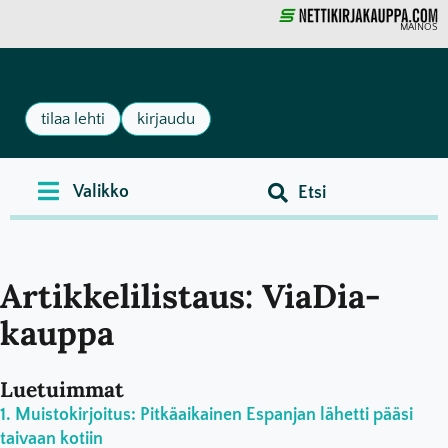
MAINOS
tilaa lehti
kirjaudu
Artikkelilistaus: ViaDia-
kauppa
Luetuimmat
Muistokirjoitus: Pitkäaikainen Espanjan lähetti pääsi
taivaan kotiin