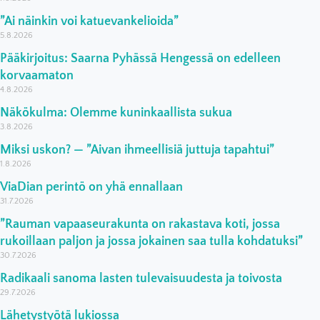
”Ai näinkin voi katuevankelioida”
5.8.2026
Pääkirjoitus: Saarna Pyhässä Hengessä on edelleen
korvaamaton
4.8.2026
Näkökulma: Olemme kuninkaallista sukua
3.8.2026
Miksi uskon? — ”Aivan ihmeellisiä juttuja tapahtui”
1.8.2026
ViaDian perintö on yhä ennallaan
31.7.2026
”Rauman vapaaseurakunta on rakastava koti, jossa
rukoillaan paljon ja jossa jokainen saa tulla kohdatuksi”
30.7.2026
Radikaali sanoma lasten tulevaisuudesta ja toivosta
29.7.2026
Lähetystyötä lukiossa