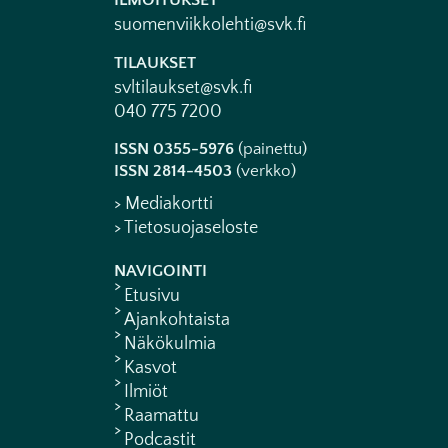
ILMOITUKSET
suomenviikkolehti@svk.fi
TILAUKSET
svltilaukset@svk.fi
040 775 7200
ISSN 0355-5976
(painettu)
ISSN 2814-4503
(verkko)
> Mediakortti
> Tietosuojaseloste
NAVIGOINTI
Etusivu
Ajankohtaista
Näkökulmia
Kasvot
Ilmiöt
Raamattu
Podcastit