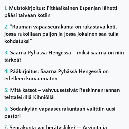
Muistokirjoitus: Pitkäaikainen Espanjan lähetti
pääsi taivaan kotiin
”Rauman vapaaseurakunta on rakastava koti,
jossa rukoillaan paljon ja jossa jokainen saa tulla
kohdatuksi”
Saarna Pyhässä Hengessä – miksi saarna on niin
tärkeä?
Pääkirjoitus: Saarna Pyhässä Hengessä on
edelleen korvaamaton
Mitä katsot – vahvuusetsivät Raskinnanrannan
telttaleirillä Kihniöllä
Sodankylän vapaaseurakuntaan valittiin uusi
pastori
Seurakunta vai herätysliike? — Arvioita ja