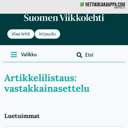
MAINOS
tilaa lehti
kirjaudu
Artikkelilistaus:
vastakkainasettelu
Luetuimmat