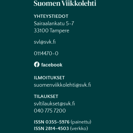
YHTEYSTIEDOT
Sairaalankatu 5-7
33100 Tampere
svl@svk.fi
0114470-0
ILMOITUKSET
suomenviikkolehti@svk.fi
TILAUKSET
svltilaukset@svk.fi
040 775 7200
ISSN 0355-5976
(painettu)
ISSN 2814-4503
(verkko)