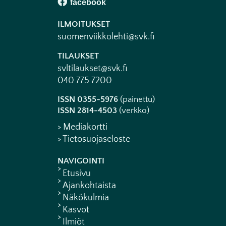
ILMOITUKSET
suomenviikkolehti@svk.fi
TILAUKSET
svltilaukset@svk.fi
040 775 7200
ISSN 0355-5976
(painettu)
ISSN 2814-4503
(verkko)
> Mediakortti
> Tietosuojaseloste
NAVIGOINTI
Etusivu
Ajankohtaista
Näkökulmia
Kasvot
Ilmiöt