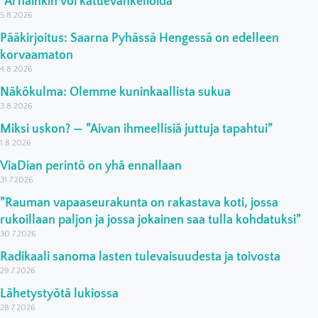
”Ai näinkin voi katuevankelioida”
5.8.2026
Pääkirjoitus: Saarna Pyhässä Hengessä on edelleen
korvaamaton
4.8.2026
Näkökulma: Olemme kuninkaallista sukua
3.8.2026
Miksi uskon? — ”Aivan ihmeellisiä juttuja tapahtui”
1.8.2026
ViaDian perintö on yhä ennallaan
31.7.2026
”Rauman vapaaseurakunta on rakastava koti, jossa
rukoillaan paljon ja jossa jokainen saa tulla kohdatuksi”
30.7.2026
Radikaali sanoma lasten tulevaisuudesta ja toivosta
29.7.2026
Lähetystyötä lukiossa
28.7.2026