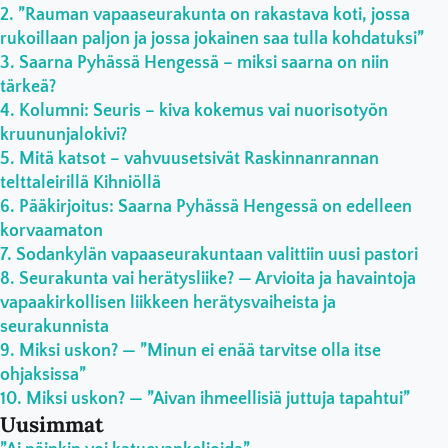
”Rauman vapaaseurakunta on rakastava koti, jossa
rukoillaan paljon ja jossa jokainen saa tulla kohdatuksi”
Saarna Pyhässä Hengessä – miksi saarna on niin
tärkeä?
Kolumni: Seuris – kiva kokemus vai nuorisotyön
kruununjalokivi?
Mitä katsot – vahvuusetsivät Raskinnanrannan
telttaleirillä Kihniöllä
Pääkirjoitus: Saarna Pyhässä Hengessä on edelleen
korvaamaton
Sodankylän vapaaseurakuntaan valittiin uusi pastori
Seurakunta vai herätysliike? — Arvioita ja havaintoja
vapaakirkollisen liikkeen herätysvaiheista ja
seurakunnista
Miksi uskon? — ”Minun ei enää tarvitse olla itse
ohjaksissa”
Miksi uskon? — ”Aivan ihmeellisiä juttuja tapahtui”
Uusimmat