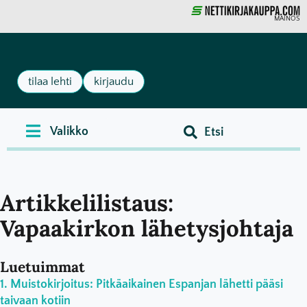
MAINOS
tilaa lehti
kirjaudu
Artikkelilistaus:
Vapaakirkon lähetysjohtaja
Luetuimmat
Muistokirjoitus: Pitkäaikainen Espanjan lähetti pääsi
taivaan kotiin