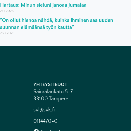
Hartaus: Minun sieluni janoaa Jumalaa
27.7.2026
”On ollut hienoa nähdä, kuinka ihminen saa uuden
suunnan elämäänsä työn kautta”
26.7.2026
YHTEYSTIEDOT
Sairaalankatu 5-7
33100 Tampere
svl@svk.fi
0114470-0