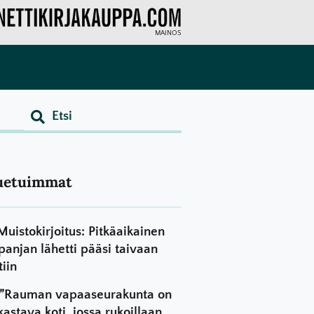
MAINOS
uetuimmat
Muistokirjoitus: Pitkäaikainen
panjan lähetti pääsi taivaan
tiin
”Rauman vapaaseurakunta on
kastava koti, jossa rukoillaan