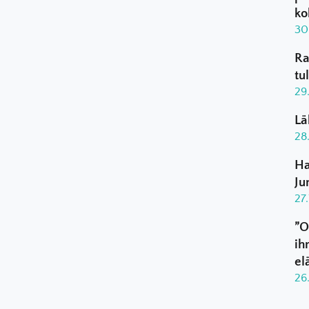
ko
30
Ra
tu
29
Lä
28
Ha
Ju
27
”O
ih
el
26