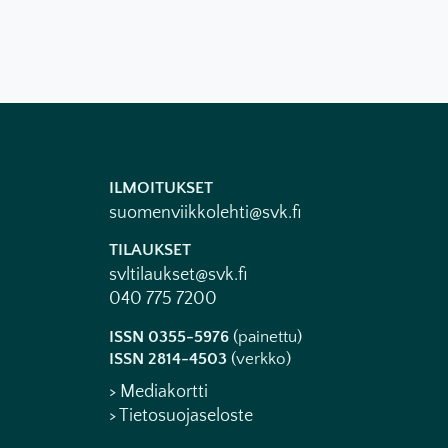
ILMOITUKSET
suomenviikkolehti@svk.fi
TILAUKSET
svltilaukset@svk.fi
040 775 7200
ISSN 0355-5976
(painettu)
ISSN 2814-4503
(verkko)
> Mediakortti
> Tietosuojaseloste