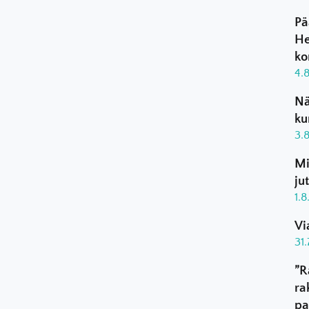
Pä
He
ko
4.
Nä
ku
3.
Mi
ju
1.
Vi
31
”R
ra
pa