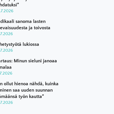
hdatuksi”
.7.2026
dikaali sanoma lasten
levaisuudesta ja toivosta
.7.2026
hetystyötä lukiossa
.7.2026
rtaus: Minun sieluni janoaa
malaa
.7.2026
n ollut hienoa nähdä, kuinka
minen saa uuden suunnan
ämäänsä työn kautta”
.7.2026