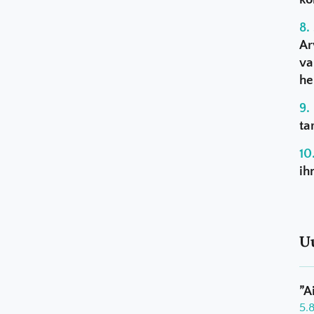
Ar
va
he
ta
ih
U
”A
5.