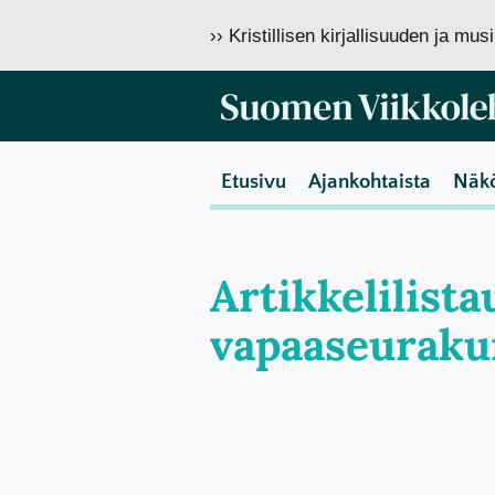
›› Kristillisen kirjallisuuden ja mu
Etusivu
Ajankohtaista
Näk
Artikkelilist
vapaaseuraku