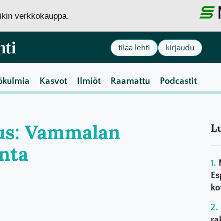
siikin verkkokauppa.
tilaa lehti
kirjaudu
ökulmia
Kasvot
Ilmiöt
Raamattu
Podcastit
aus: Vammalan
L
nta
Es
ko
ra