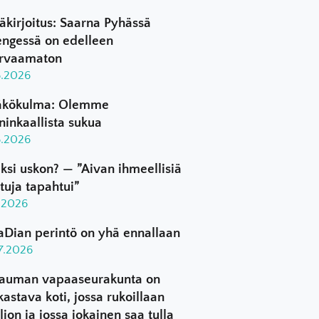
äkirjoitus: Saarna Pyhässä
ngessä on edelleen
rvaamaton
8.2026
kökulma: Olemme
ninkaallista sukua
8.2026
ksi uskon? — ”Aivan ihmeellisiä
ttuja tapahtui”
8.2026
aDian perintö on yhä ennallaan
.7.2026
auman vapaaseurakunta on
kastava koti, jossa rukoillaan
ljon ja jossa jokainen saa tulla