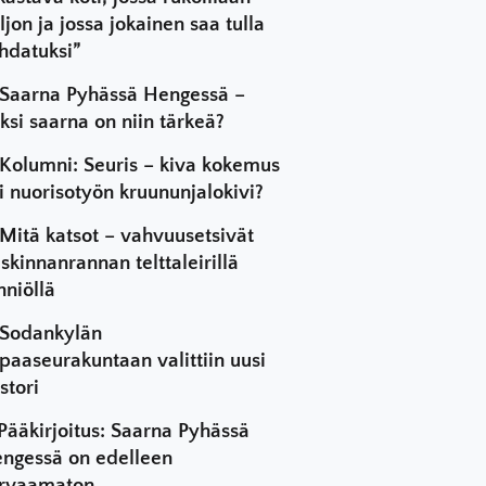
ljon ja jossa jokainen saa tulla
hdatuksi”
Saarna Pyhässä Hengessä –
ksi saarna on niin tärkeä?
Kolumni: Seuris – kiva kokemus
i nuorisotyön kruununjalokivi?
Mitä katsot – vahvuusetsivät
skinnanrannan telttaleirillä
hniöllä
Sodankylän
paaseurakuntaan valittiin uusi
stori
Pääkirjoitus: Saarna Pyhässä
ngessä on edelleen
rvaamaton