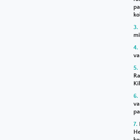
pa
ko
mi
va
Ra
Ki
va
pa
He
ko