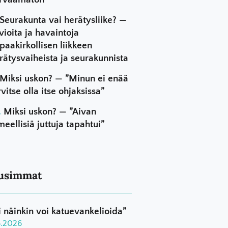
Seurakunta vai herätysliike? —
vioita ja havaintoja
paakirkollisen liikkeen
rätysvaiheista ja seurakunnista
Miksi uskon? — ”Minun ei enää
rvitse olla itse ohjaksissa”
Miksi uskon? — ”Aivan
meellisiä juttuja tapahtui”
usimmat
i näinkin voi katuevankelioida”
8.2026