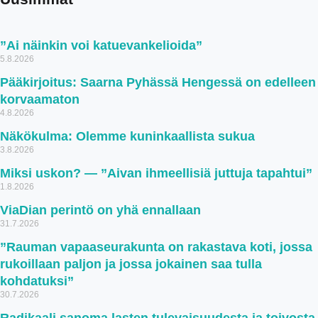
”Ai näinkin voi katuevankelioida”
5.8.2026
Pääkirjoitus: Saarna Pyhässä Hengessä on edelleen
korvaamaton
4.8.2026
Näkökulma: Olemme kuninkaallista sukua
3.8.2026
Miksi uskon? — ”Aivan ihmeellisiä juttuja tapahtui”
1.8.2026
ViaDian perintö on yhä ennallaan
31.7.2026
”Rauman vapaaseurakunta on rakastava koti, jossa
rukoillaan paljon ja jossa jokainen saa tulla
kohdatuksi”
30.7.2026