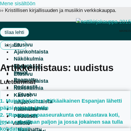
Mene sisältöön
›› Kristillisen kirjallisuuden ja musiikin verkkokauppa.
MAINOS
tilaa lehti
Etusivu
kirjaudu
Ajankohtaista
Näkökulmia
Artikkelilistaus: uudistus
Kasvot
Näköislehti
Ilmiöt
Etusivu
Raamattu
Ajankohtaista
Luetuimmat
Podcastit
Näkökulmia
Etusivu
Kasvot
Muistokirjoitus: Pitkäaikainen Espanjan lähetti
Ajankohtaista
Ilmiöt
pääsi taivaan kotiin
Näkökulmia
Raamattu
”Rauman vapaaseurakunta on rakastava koti,
Kasvot
Podcastit
jossa rukoillaan paljon ja jossa jokainen saa tulla
Ilmiöt
kohdatuksi”
Raamattu