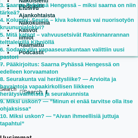
Näköislehti
Saarna Pyhässä Hengessä – miksi saarna on niin
Podcastit
Etusivu
tärkeä?
Ajankohtaista
Kolumni: Seuris – kiva kokemus vai nuorisotyön
Näkökulmia
kruununjalokivi?
Kasvot
Mitä katsot – vahvuusetsivät Raskinnanrannan
Ilmiöt
telttaleirillä Kihniöllä
Raamattu
Sodankylän vapaaseurakuntaan valittiin uusi
Podcastit
pastori
Pääkirjoitus: Saarna Pyhässä Hengessä on
edelleen korvaamaton
Seurakunta vai herätysliike? — Arvioita ja
havaintoja vapaakirkollisen liikkeen
Search
Search
herätysvaiheista ja seurakunnista
Miksi uskon? — ”Minun ei enää tarvitse olla itse
ohjaksissa”
Miksi uskon? — ”Aivan ihmeellisiä juttuja
tapahtui”
Uusimmat