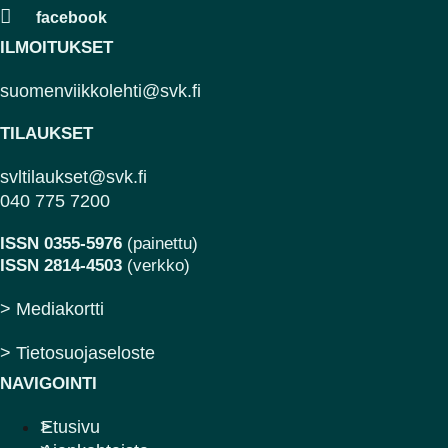
ILMOITUKSET
suomenviikkolehti@svk.fi
TILAUKSET
svltilaukset@svk.fi
040 775 7200
ISSN 0355-5976
(painettu)
ISSN 2814-4503
(verkko)
> Mediakortti
> Tietosuojaseloste
NAVIGOINTI
Etusivu