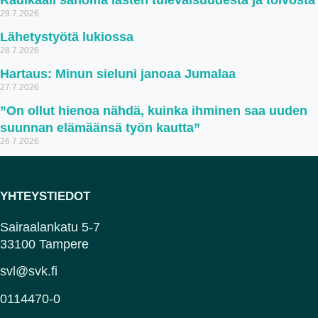
Radikaali sanoma lasten tulevaisuudesta ja toivosta
29.7.2026
Lähetystyötä lukiossa
28.7.2026
Hartaus: Minun sieluni janoaa Jumalaa
27.7.2026
”On ollut hienoa nähdä, kuinka ihminen saa uuden
suunnan elämäänsä työn kautta”
26.7.2026
YHTEYSTIEDOT
Sairaalankatu 5-7
33100 Tampere
svl@svk.fi
0114470-0