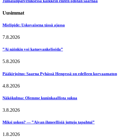
Jumalanpalveluksessa kaikkein eniten odotan saarnaa
Uusimmat
Mielipide: Uskovaisena tässä ajassa
7.8.2026
”Ai näinkin voi katuevankelioida”
5.8.2026
Pääkirjoitus: Saarna Pyhässä Hengessä on edelleen korvaamaton
4.8.2026
Näkökulma: Olemme kuninkaallista sukua
3.8.2026
Miksi uskon? — ”Aivan ihmeellisiä juttuja tapahtui”
1.8.2026