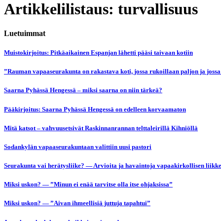
Artikkelilistaus: turvallisuus
Luetuimmat
Muistokirjoitus: Pitkäaikainen Espanjan lähetti pääsi taivaan kotiin
”Rauman vapaaseurakunta on rakastava koti, jossa rukoillaan paljon ja jossa
Saarna Pyhässä Hengessä – miksi saarna on niin tärkeä?
Pääkirjoitus: Saarna Pyhässä Hengessä on edelleen korvaamaton
Mitä katsot – vahvuusetsivät Raskinnanrannan telttaleirillä Kihniöllä
Sodankylän vapaaseurakuntaan valittiin uusi pastori
Seurakunta vai herätysliike? — Arvioita ja havaintoja vapaakirkollisen liikk
Miksi uskon? — ”Minun ei enää tarvitse olla itse ohjaksissa”
Miksi uskon? — ”Aivan ihmeellisiä juttuja tapahtui”