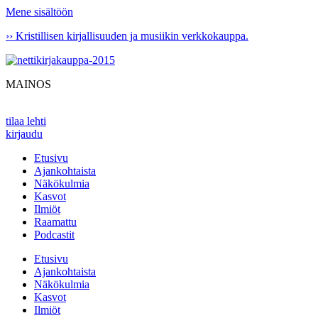
Mene sisältöön
›› Kristillisen kirjallisuuden ja musiikin verkkokauppa.
MAINOS
tilaa lehti
kirjaudu
Etusivu
Ajankohtaista
Näkökulmia
Kasvot
Ilmiöt
Raamattu
Podcastit
Etusivu
Ajankohtaista
Näkökulmia
Kasvot
Ilmiöt