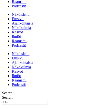
Raamattu
Podcastit
Näköislehti
Etusivu
Ajankohtaista
Näkökulmia
Kasvot
Ilmiöt
Raamattu
Podcastit
Näköislehti
Etusivu
Ajankohtaista
Näkökulmia
Kasvot
Ilmiöt
Raamattu
Podcastit
Search
Search