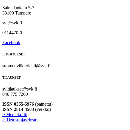
Sairaalankatu 5-7
33100 Tampere
svl@svk.fi
0114470-0
Facebook
ILMOITUKSET
suomenviikkolehti@svk.fi
TILAUKSET
svltilaukset@svk.fi
040 775 7200
ISSN 0355-5976
(painettu)
ISSN 2814-4503
(verkko)
> Mediakortti
> Tietosuojaseloste