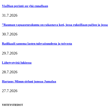
ViaDian perintö on yhä ennallaan
31.7.2026
”Rauman vapaaseurakunta on rakastava koti, jossa rukoillaan paljon ja jossa
30.7.2026
Radikaali sanoma lasten tulevaisuudesta ja toivosta
29.7.2026
Lähetystyötä lukiossa
28.7.2026
Hartaus: Minun sieluni janoaa Jumalaa
27.7.2026
YHTEYSTIEDOT