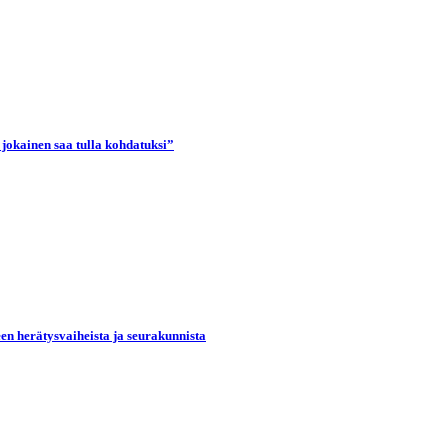
 jokainen saa tulla kohdatuksi”
een herätysvaiheista ja seurakunnista