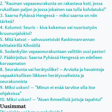
”Rauman vapaaseurakunta on rakastava koti, jossa
rukoillaan paljon ja jossa jokainen saa tulla kohdatuksi”
Saarna Pyhässä Hengessä – miksi saarna on niin
tärkeä?
Kolumni: Seuris – kiva kokemus vai nuorisotyön
kruununjalokivi?
Mitä katsot – vahvuusetsivät Raskinnanrannan
telttaleirillä Kihniöllä
Sodankylän vapaaseurakuntaan valittiin uusi pastori
Pääkirjoitus: Saarna Pyhässä Hengessä on edelleen
korvaamaton
Seurakunta vai herätysliike? — Arvioita ja havaintoja
vapaakirkollisen liikkeen herätysvaiheista ja
seurakunnista
Miksi uskon? — ”Minun ei enää tarvitse olla itse
ohjaksissa”
Miksi uskon? — ”Aivan ihmeellisiä juttuja tapahtui”
Uusimmat