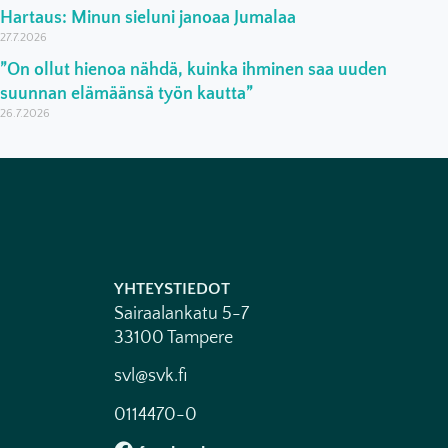
Hartaus: Minun sieluni janoaa Jumalaa
27.7.2026
”On ollut hienoa nähdä, kuinka ihminen saa uuden
suunnan elämäänsä työn kautta”
26.7.2026
YHTEYSTIEDOT
Sairaalankatu 5-7
33100 Tampere
svl@svk.fi
0114470-0