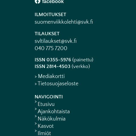
ILMOITUKSET
suomenviikkolehti@svk.fi
TILAUKSET
svltilaukset@svk.fi
040 775 7200
ISSN 0355-5976
(painettu)
ISSN 2814-4503
(verkko)
> Mediakortti
> Tietosuojaseloste
NAVIGOINTI
Etusivu
Ajankohtaista
Näkökulmia
Kasvot
Ilmiöt