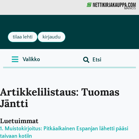
MAINOS
tilaa lehti
kirjaudu
Artikkelilistaus: Tuomas
Jäntti
Luetuimmat
Muistokirjoitus: Pitkäaikainen Espanjan lähetti pääsi
taivaan kotiin