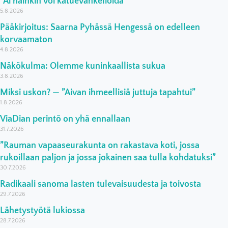
”Ai näinkin voi katuevankelioida”
5.8.2026
Pääkirjoitus: Saarna Pyhässä Hengessä on edelleen
korvaamaton
4.8.2026
Näkökulma: Olemme kuninkaallista sukua
3.8.2026
Miksi uskon? — ”Aivan ihmeellisiä juttuja tapahtui”
1.8.2026
ViaDian perintö on yhä ennallaan
31.7.2026
”Rauman vapaaseurakunta on rakastava koti, jossa
rukoillaan paljon ja jossa jokainen saa tulla kohdatuksi”
30.7.2026
Radikaali sanoma lasten tulevaisuudesta ja toivosta
29.7.2026
Lähetystyötä lukiossa
28.7.2026