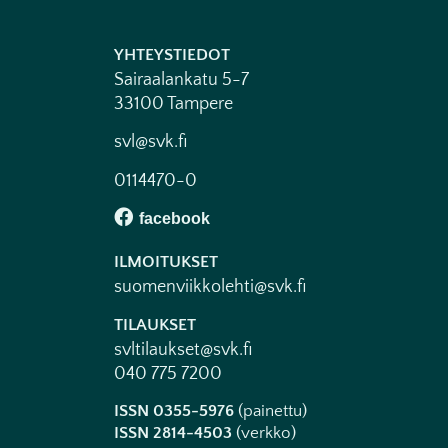
YHTEYSTIEDOT
Sairaalankatu 5-7
33100 Tampere
svl@svk.fi
0114470-0
ILMOITUKSET
suomenviikkolehti@svk.fi
TILAUKSET
svltilaukset@svk.fi
040 775 7200
ISSN 0355-5976
(painettu)
ISSN 2814-4503
(verkko)