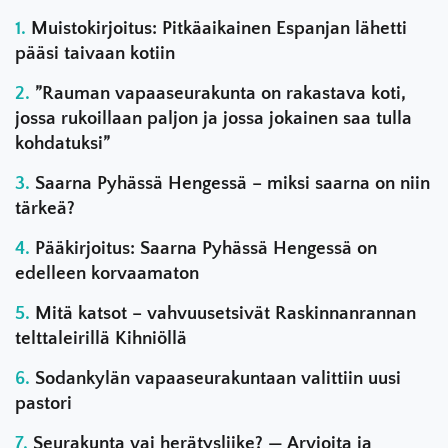
Muistokirjoitus: Pitkäaikainen Espanjan lähetti
pääsi taivaan kotiin
”Rauman vapaaseurakunta on rakastava koti,
jossa rukoillaan paljon ja jossa jokainen saa tulla
kohdatuksi”
Saarna Pyhässä Hengessä – miksi saarna on niin
tärkeä?
Pääkirjoitus: Saarna Pyhässä Hengessä on
edelleen korvaamaton
Mitä katsot – vahvuusetsivät Raskinnanrannan
telttaleirillä Kihniöllä
Sodankylän vapaaseurakuntaan valittiin uusi
pastori
Seurakunta vai herätysliike? — Arvioita ja