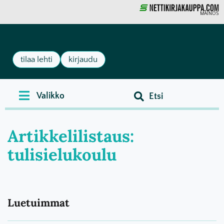
MAINOS
tilaa lehti
kirjaudu
Artikkelilistaus:
tulisielukoulu
Luetuimmat