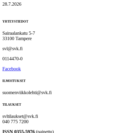
28.7.2026
YHTEYSTIEDOT
Sairaalankatu 5-7
33100 Tampere
svl@svk.fi
0114470-0
Facebook
ILMOITUKSET
suomenviikkolehti@svk.fi
TILAUKSET
svltilaukset@svk.fi
040 775 7200
ISSN 0355-5976
(painettu)