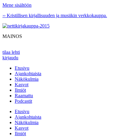
Mene sisältöön
›› Kristillisen kirjallisuuden ja musiikin verkkokauppa.
MAINOS
tilaa lehti
kirjaudu
Etusivu
Ajankohtaista
Näkökulmia
Kasvot
Ilmiöt
Raamattu
Podcastit
Etusivu
Ajankohtaista
Näkökulmia
Kasvot
Ilmiöt