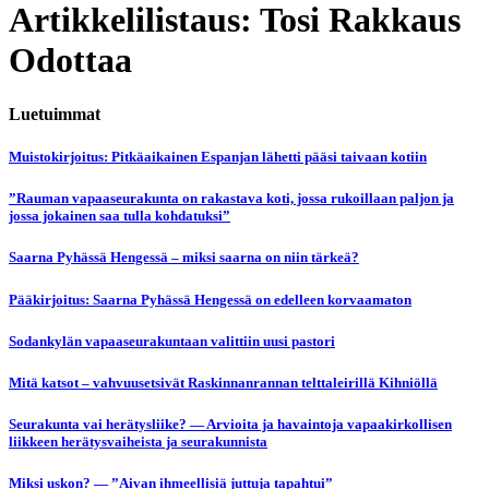
Artikkelilistaus: Tosi Rakkaus
Odottaa
Luetuimmat
Muistokirjoitus: Pitkäaikainen Espanjan lähetti pääsi taivaan kotiin
”Rauman vapaaseurakunta on rakastava koti, jossa rukoillaan paljon ja
jossa jokainen saa tulla kohdatuksi”
Saarna Pyhässä Hengessä – miksi saarna on niin tärkeä?
Pääkirjoitus: Saarna Pyhässä Hengessä on edelleen korvaamaton
Sodankylän vapaaseurakuntaan valittiin uusi pastori
Mitä katsot – vahvuusetsivät Raskinnanrannan telttaleirillä Kihniöllä
Seurakunta vai herätysliike? — Arvioita ja havaintoja vapaakirkollisen
liikkeen herätysvaiheista ja seurakunnista
Miksi uskon? — ”Aivan ihmeellisiä juttuja tapahtui”