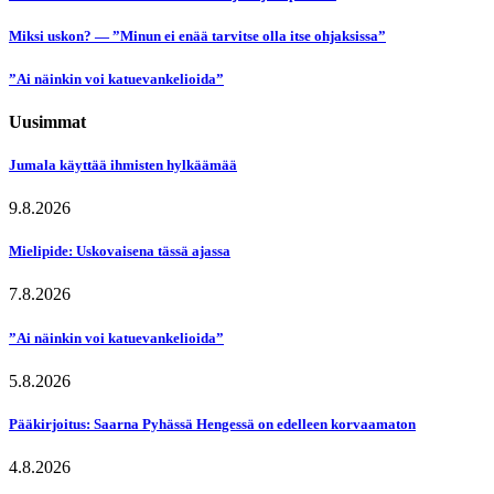
Miksi uskon? — ”Minun ei enää tarvitse olla itse ohjaksissa”
”Ai näinkin voi katuevankelioida”
Uusimmat
Jumala käyttää ihmisten hylkäämää
9.8.2026
Mielipide: Uskovaisena tässä ajassa
7.8.2026
”Ai näinkin voi katuevankelioida”
5.8.2026
Pääkirjoitus: Saarna Pyhässä Hengessä on edelleen korvaamaton
4.8.2026