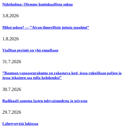
Näkökulma: Olemme kuninkaallista sukua
3.8.2026
Miksi uskon? — ”Aivan ihmeellisiä juttuja tapahtui”
1.8.2026
ViaDian perintö on yhä ennallaan
31.7.2026
”Rauman vapaaseurakunta on rakastava koti, jossa rukoillaan paljon ja
jossa jokainen saa tulla kohdatuksi”
30.7.2026
Radikaali sanoma lasten tulevaisuudesta ja toivosta
29.7.2026
Lähetystyötä lukiossa