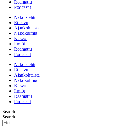
Raamattu
Podcastit
Näköislehti
Etusivu
Ajankohtaista
Näkökulmia
Kasvot
Ilmiöt
Raamattu
Podcastit
Näköislehti
Etusivu
Ajankohtaista
Näkökulmia
Kasvot
Ilmiöt
Raamattu
Podcastit
Search
Search