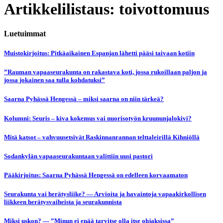
Artikkelilistaus: toivottomuus
Luetuimmat
Muistokirjoitus: Pitkäaikainen Espanjan lähetti pääsi taivaan kotiin
”Rauman vapaaseurakunta on rakastava koti, jossa rukoillaan paljon ja
jossa jokainen saa tulla kohdatuksi”
Saarna Pyhässä Hengessä – miksi saarna on niin tärkeä?
Kolumni: Seuris – kiva kokemus vai nuorisotyön kruununjalokivi?
Mitä katsot – vahvuusetsivät Raskinnanrannan telttaleirillä Kihniöllä
Sodankylän vapaaseurakuntaan valittiin uusi pastori
Pääkirjoitus: Saarna Pyhässä Hengessä on edelleen korvaamaton
Seurakunta vai herätysliike? — Arvioita ja havaintoja vapaakirkollisen
liikkeen herätysvaiheista ja seurakunnista
Miksi uskon? — ”Minun ei enää tarvitse olla itse ohjaksissa”