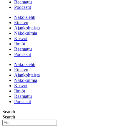
Raamattu
Podcastit
Näköislehti
Etusivu
Ajankohtaista
Näkökulmia
Kasvot
Ilmiöt
Raamattu
Podcastit
Näköislehti
Etusivu
Ajankohtaista
Näkökulmia
Kasvot
Ilmiöt
Raamattu
Podcastit
Search
Search