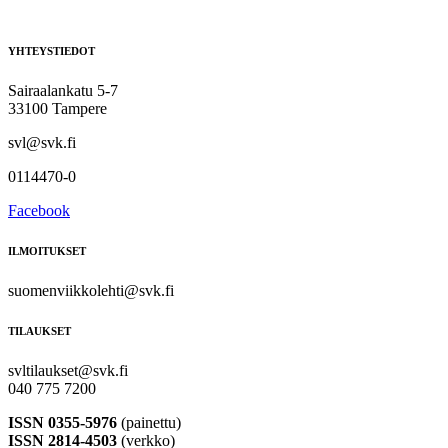
YHTEYSTIEDOT
Sairaalankatu 5-7
33100 Tampere
svl@svk.fi
0114470-0
Facebook
ILMOITUKSET
suomenviikkolehti@svk.fi
TILAUKSET
svltilaukset@svk.fi
040 775 7200
ISSN 0355-5976
(painettu)
ISSN 2814-4503
(verkko)