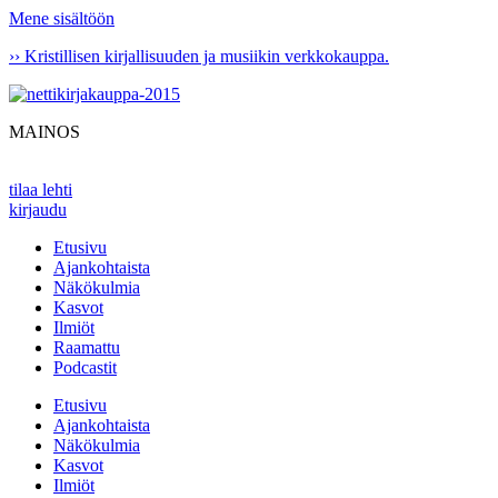
Mene sisältöön
›› Kristillisen kirjallisuuden ja musiikin verkkokauppa.
MAINOS
tilaa lehti
kirjaudu
Etusivu
Ajankohtaista
Näkökulmia
Kasvot
Ilmiöt
Raamattu
Podcastit
Etusivu
Ajankohtaista
Näkökulmia
Kasvot
Ilmiöt