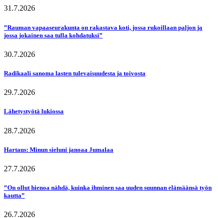
31.7.2026
”Rauman vapaaseurakunta on rakastava koti, jossa rukoillaan paljon ja
jossa jokainen saa tulla kohdatuksi”
30.7.2026
Radikaali sanoma lasten tulevaisuudesta ja toivosta
29.7.2026
Lähetystyötä lukiossa
28.7.2026
Hartaus: Minun sieluni janoaa Jumalaa
27.7.2026
”On ollut hienoa nähdä, kuinka ihminen saa uuden suunnan elämäänsä työn
kautta”
26.7.2026