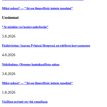
Miksi uskon? — ”Aivan ihmeellisiä juttuja tapahtui”
Uusimmat
”Ai näinkin voi katuevankelioida”
5.8.2026
Pääkirjoitus: Saarna Pyhässä Hengessä on edelleen korvaamaton
4.8.2026
Näkökulma: Olemme kuninkaallista sukua
3.8.2026
Miksi uskon? — ”Aivan ihmeellisiä juttuja tapahtui”
1.8.2026
ViaDian perintö on yhä ennallaan