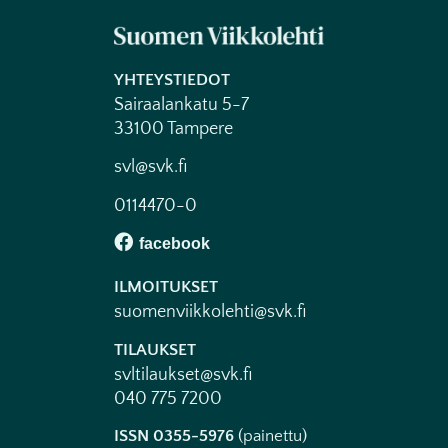
YHTEYSTIEDOT
Sairaalankatu 5-7
33100 Tampere
svl@svk.fi
0114470-0
ILMOITUKSET
suomenviikkolehti@svk.fi
TILAUKSET
svltilaukset@svk.fi
040 775 7200
ISSN 0355-5976
(painettu)