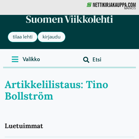
MAINOS
tilaa lehti
kirjaudu
Artikkelilistaus: Tino
Bollström
Luetuimmat