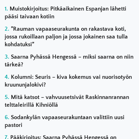
Muistokirjoitus: Pitkäaikainen Espanjan lähetti
pääsi taivaan kotiin
”Rauman vapaaseurakunta on rakastava koti,
jossa rukoillaan paljon ja jossa jokainen saa tulla
kohdatuksi”
Saarna Pyhässä Hengessä – miksi saarna on niin
tärkeä?
Kolumni: Seuris – kiva kokemus vai nuorisotyön
kruununjalokivi?
Mitä katsot – vahvuusetsivät Raskinnanrannan
telttaleirillä Kihniöllä
Sodankylän vapaaseurakuntaan valittiin uusi
pastori
Pääkirjoitus: Saarna Pyhässä Hengessä on