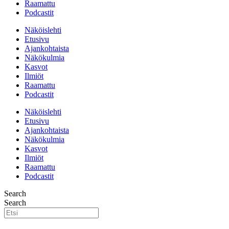
Raamattu
Podcastit
Näköislehti
Etusivu
Ajankohtaista
Näkökulmia
Kasvot
Ilmiöt
Raamattu
Podcastit
Näköislehti
Etusivu
Ajankohtaista
Näkökulmia
Kasvot
Ilmiöt
Raamattu
Podcastit
Search
Search