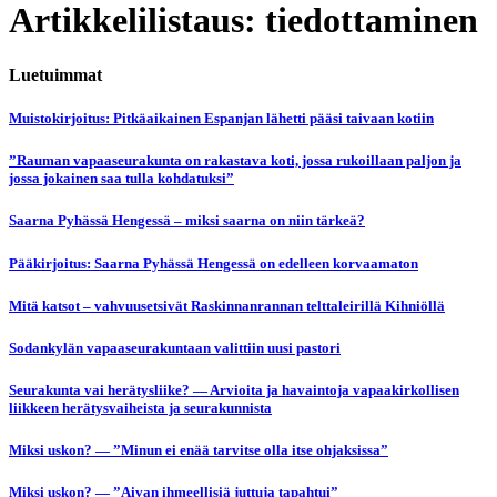
Artikkelilistaus: tiedottaminen
Luetuimmat
Muistokirjoitus: Pitkäaikainen Espanjan lähetti pääsi taivaan kotiin
”Rauman vapaaseurakunta on rakastava koti, jossa rukoillaan paljon ja
jossa jokainen saa tulla kohdatuksi”
Saarna Pyhässä Hengessä – miksi saarna on niin tärkeä?
Pääkirjoitus: Saarna Pyhässä Hengessä on edelleen korvaamaton
Mitä katsot – vahvuusetsivät Raskinnanrannan telttaleirillä Kihniöllä
Sodankylän vapaaseurakuntaan valittiin uusi pastori
Seurakunta vai herätysliike? — Arvioita ja havaintoja vapaakirkollisen
liikkeen herätysvaiheista ja seurakunnista
Miksi uskon? — ”Minun ei enää tarvitse olla itse ohjaksissa”
Miksi uskon? — ”Aivan ihmeellisiä juttuja tapahtui”