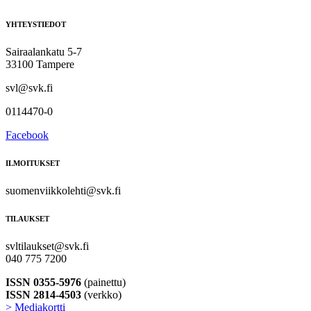
YHTEYSTIEDOT
Sairaalankatu 5-7
33100 Tampere
svl@svk.fi
0114470-0
Facebook
ILMOITUKSET
suomenviikkolehti@svk.fi
TILAUKSET
svltilaukset@svk.fi
040 775 7200
ISSN 0355-5976
(painettu)
ISSN 2814-4503
(verkko)
> Mediakortti