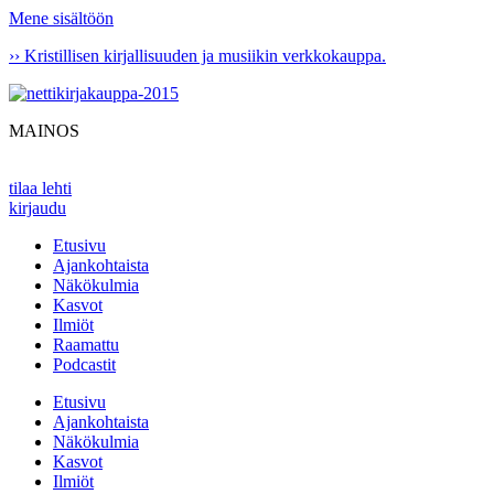
Mene sisältöön
›› Kristillisen kirjallisuuden ja musiikin verkkokauppa.
MAINOS
tilaa lehti
kirjaudu
Etusivu
Ajankohtaista
Näkökulmia
Kasvot
Ilmiöt
Raamattu
Podcastit
Etusivu
Ajankohtaista
Näkökulmia
Kasvot
Ilmiöt