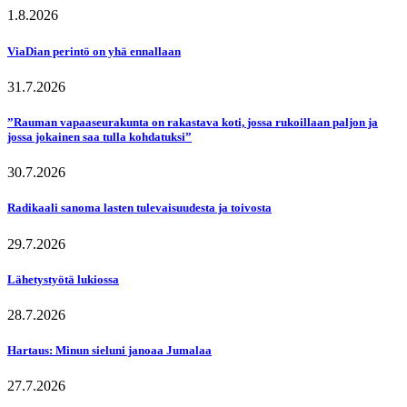
1.8.2026
ViaDian perintö on yhä ennallaan
31.7.2026
”Rauman vapaaseurakunta on rakastava koti, jossa rukoillaan paljon ja
jossa jokainen saa tulla kohdatuksi”
30.7.2026
Radikaali sanoma lasten tulevaisuudesta ja toivosta
29.7.2026
Lähetystyötä lukiossa
28.7.2026
Hartaus: Minun sieluni janoaa Jumalaa
27.7.2026