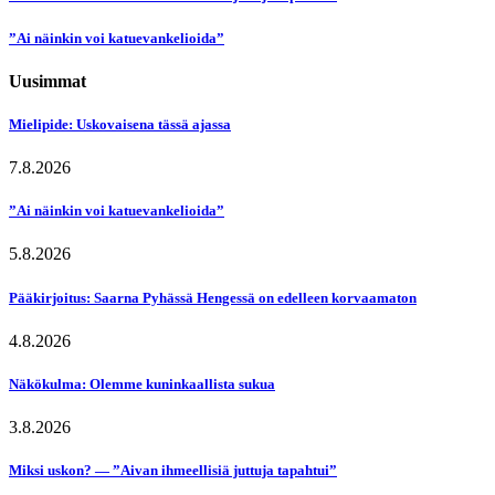
”Ai näinkin voi katuevankelioida”
Uusimmat
Mielipide: Uskovaisena tässä ajassa
7.8.2026
”Ai näinkin voi katuevankelioida”
5.8.2026
Pääkirjoitus: Saarna Pyhässä Hengessä on edelleen korvaamaton
4.8.2026
Näkökulma: Olemme kuninkaallista sukua
3.8.2026
Miksi uskon? — ”Aivan ihmeellisiä juttuja tapahtui”