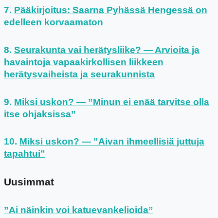
Pääkirjoitus: Saarna Pyhässä Hengessä on
edelleen korvaamaton
Seurakunta vai herätysliike? — Arvioita ja
havaintoja vapaakirkollisen liikkeen
herätysvaiheista ja seurakunnista
Miksi uskon? — ”Minun ei enää tarvitse olla
itse ohjaksissa”
Miksi uskon? — ”Aivan ihmeellisiä juttuja
tapahtui”
Uusimmat
”Ai näinkin voi katuevankelioida”