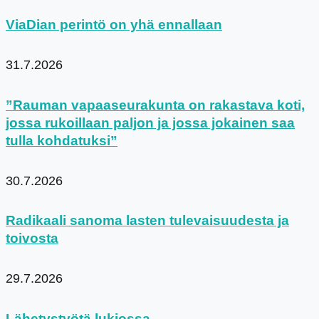
ViaDian perintö on yhä ennallaan
31.7.2026
”Rauman vapaaseurakunta on rakastava koti,
jossa rukoillaan paljon ja jossa jokainen saa
tulla kohdatuksi”
30.7.2026
Radikaali sanoma lasten tulevaisuudesta ja
toivosta
29.7.2026
Lähetystyötä lukiossa