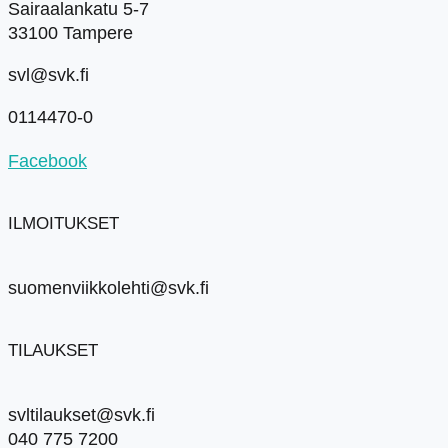
Sairaalankatu 5-7
33100 Tampere
svl@svk.fi
0114470-0
Facebook
ILMOITUKSET
suomenviikkolehti@svk.fi
TILAUKSET
svltilaukset@svk.fi
040 775 7200