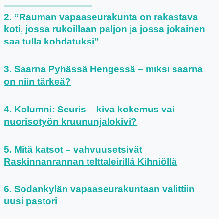
”Rauman vapaaseurakunta on rakastava
koti, jossa rukoillaan paljon ja jossa jokainen
saa tulla kohdatuksi”
Saarna Pyhässä Hengessä – miksi saarna
on niin tärkeä?
Kolumni: Seuris – kiva kokemus vai
nuorisotyön kruununjalokivi?
Mitä katsot – vahvuusetsivät
Raskinnanrannan telttaleirillä Kihniöllä
Sodankylän vapaaseurakuntaan valittiin
uusi pastori