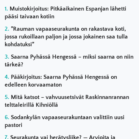
Muistokirjoitus: Pitkäaikainen Espanjan lähetti
pääsi taivaan kotiin
”Rauman vapaaseurakunta on rakastava koti,
jossa rukoillaan paljon ja jossa jokainen saa tulla
kohdatuksi”
Saarna Pyhässä Hengessä – miksi saarna on niin
tärkeä?
Pääkirjoitus: Saarna Pyhässä Hengessä on
edelleen korvaamaton
Mitä katsot – vahvuusetsivät Raskinnanrannan
telttaleirillä Kihniöllä
Sodankylän vapaaseurakuntaan valittiin uusi
pastori
Seurakunta vai herätysliike? — Arvioita ja