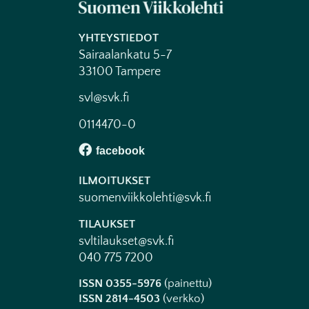
YHTEYSTIEDOT
Sairaalankatu 5-7
33100 Tampere
svl@svk.fi
0114470-0
ILMOITUKSET
suomenviikkolehti@svk.fi
TILAUKSET
svltilaukset@svk.fi
040 775 7200
ISSN 0355-5976
(painettu)
ISSN 2814-4503
(verkko)