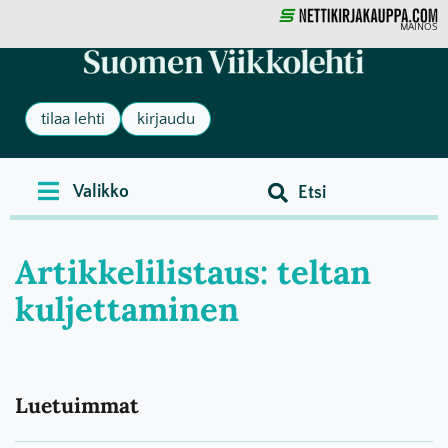
MAINOS
tilaa lehti
kirjaudu
Artikkelilistaus: teltan
kuljettaminen
Luetuimmat