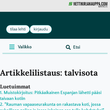
MAINOS
tilaa lehti
kirjaudu
Artikkelilistaus: talvisota
Luetuimmat
Muistokirjoitus: Pitkäaikainen Espanjan lähetti pääsi
taivaan kotiin
”Rauman vapaaseurakunta on rakastava koti, jossa