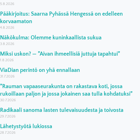
5.8.2026
Pääkirjoitus: Saarna Pyhässä Hengessä on edelleen
korvaamaton
4.8.2026
Näkökulma: Olemme kuninkaallista sukua
3.8.2026
Miksi uskon? — ”Aivan ihmeellisiä juttuja tapahtui”
1.8.2026
ViaDian perintö on yhä ennallaan
31.7.2026
”Rauman vapaaseurakunta on rakastava koti, jossa
rukoillaan paljon ja jossa jokainen saa tulla kohdatuksi”
30.7.2026
Radikaali sanoma lasten tulevaisuudesta ja toivosta
29.7.2026
Lähetystyötä lukiossa
28.7.2026