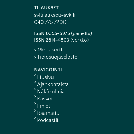
TILAUKSET
svltilaukset@svk.fi
040 775 7200
ISSN 0355-5976
(painettu)
ISSN 2814-4503
(verkko)
> Mediakortti
> Tietosuojaseloste
NAVIGOINTI
Etusivu
Ajankohtaista
Näkökulmia
Kasvot
Ilmiöt
Raamattu
Podcastit