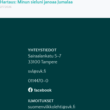
Hartaus: Minun sieluni janoaa Jumalaa
27.7.2026
YHTEYSTIEDOT
Sairaalankatu 5-7
33100 Tampere
svl@svk.fi
0114470-0
ILMOITUKSET
suomenviikkolehti@svk.fi