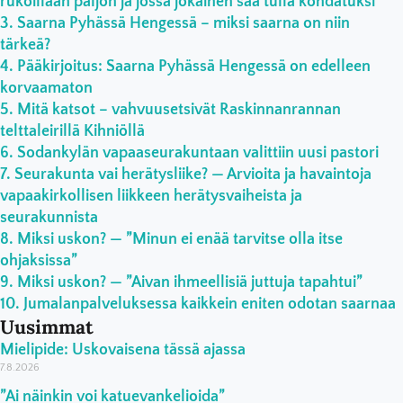
rukoillaan paljon ja jossa jokainen saa tulla kohdatuksi”
Saarna Pyhässä Hengessä – miksi saarna on niin
tärkeä?
Pääkirjoitus: Saarna Pyhässä Hengessä on edelleen
korvaamaton
Mitä katsot – vahvuusetsivät Raskinnanrannan
telttaleirillä Kihniöllä
Sodankylän vapaaseurakuntaan valittiin uusi pastori
Seurakunta vai herätysliike? — Arvioita ja havaintoja
vapaakirkollisen liikkeen herätysvaiheista ja
seurakunnista
Miksi uskon? — ”Minun ei enää tarvitse olla itse
ohjaksissa”
Miksi uskon? — ”Aivan ihmeellisiä juttuja tapahtui”
Jumalanpalveluksessa kaikkein eniten odotan saarnaa
Uusimmat
Mielipide: Uskovaisena tässä ajassa
7.8.2026
”Ai näinkin voi katuevankelioida”