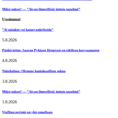
Miksi uskon? — ”Aivan ihmeellisiä juttuja tapahtui”
Uusimmat
”Ai näinkin voi katuevankelioida”
5.8.2026
Pääkirjoitus: Saarna Pyhässä Hengessä on edelleen korvaamaton
4.8.2026
Näkökulma: Olemme kuninkaallista sukua
3.8.2026
Miksi uskon? — ”Aivan ihmeellisiä juttuja tapahtui”
1.8.2026
ViaDian perintö on yhä ennallaan