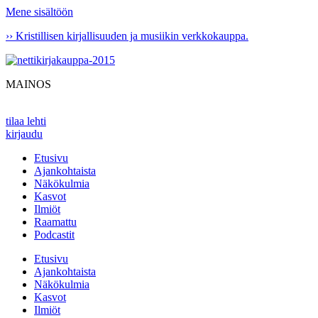
Mene sisältöön
›› Kristillisen kirjallisuuden ja musiikin verkkokauppa.
MAINOS
tilaa lehti
kirjaudu
Etusivu
Ajankohtaista
Näkökulmia
Kasvot
Ilmiöt
Raamattu
Podcastit
Etusivu
Ajankohtaista
Näkökulmia
Kasvot
Ilmiöt