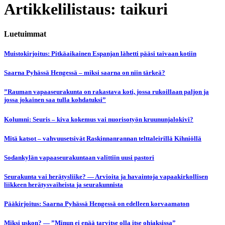
Artikkelilistaus: taikuri
Luetuimmat
Muistokirjoitus: Pitkäaikainen Espanjan lähetti pääsi taivaan kotiin
Saarna Pyhässä Hengessä – miksi saarna on niin tärkeä?
”Rauman vapaaseurakunta on rakastava koti, jossa rukoillaan paljon ja
jossa jokainen saa tulla kohdatuksi”
Kolumni: Seuris – kiva kokemus vai nuorisotyön kruununjalokivi?
Mitä katsot – vahvuusetsivät Raskinnanrannan telttaleirillä Kihniöllä
Sodankylän vapaaseurakuntaan valittiin uusi pastori
Seurakunta vai herätysliike? — Arvioita ja havaintoja vapaakirkollisen
liikkeen herätysvaiheista ja seurakunnista
Pääkirjoitus: Saarna Pyhässä Hengessä on edelleen korvaamaton
Miksi uskon? — ”Minun ei enää tarvitse olla itse ohjaksissa”