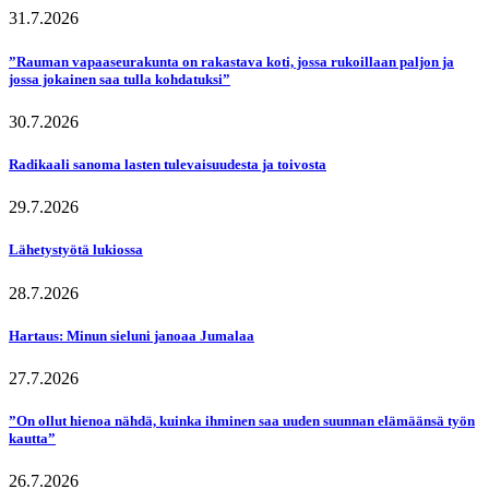
31.7.2026
”Rauman vapaaseurakunta on rakastava koti, jossa rukoillaan paljon ja
jossa jokainen saa tulla kohdatuksi”
30.7.2026
Radikaali sanoma lasten tulevaisuudesta ja toivosta
29.7.2026
Lähetystyötä lukiossa
28.7.2026
Hartaus: Minun sieluni janoaa Jumalaa
27.7.2026
”On ollut hienoa nähdä, kuinka ihminen saa uuden suunnan elämäänsä työn
kautta”
26.7.2026