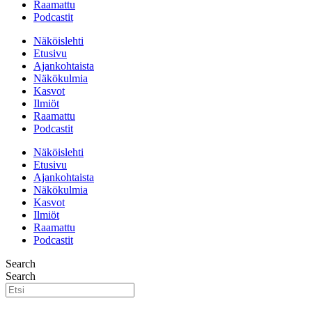
Raamattu
Podcastit
Näköislehti
Etusivu
Ajankohtaista
Näkökulmia
Kasvot
Ilmiöt
Raamattu
Podcastit
Näköislehti
Etusivu
Ajankohtaista
Näkökulmia
Kasvot
Ilmiöt
Raamattu
Podcastit
Search
Search