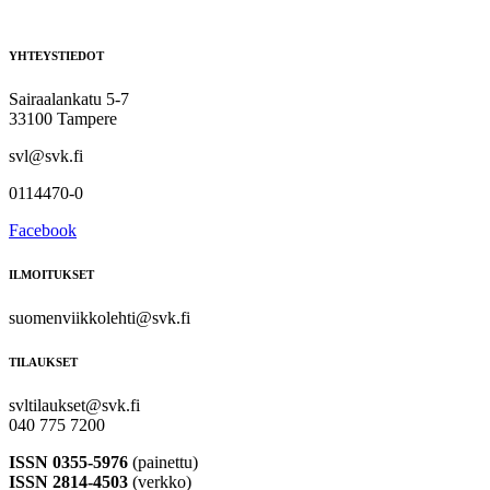
YHTEYSTIEDOT
Sairaalankatu 5-7
33100 Tampere
svl@svk.fi
0114470-0
Facebook
ILMOITUKSET
suomenviikkolehti@svk.fi
TILAUKSET
svltilaukset@svk.fi
040 775 7200
ISSN 0355-5976
(painettu)
ISSN 2814-4503
(verkko)